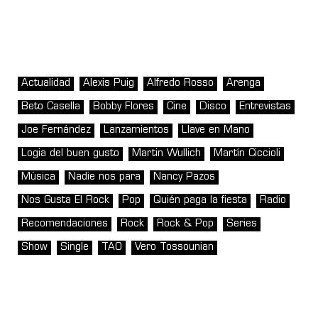
Actualidad
Alexis Puig
Alfredo Rosso
Arenga
Beto Casella
Bobby Flores
Cine
Disco
Entrevistas
Joe Fernández
Lanzamientos
Llave en Mano
Logia del buen gusto
Martin Wullich
Martín Ciccioli
Música
Nadie nos para
Nancy Pazos
Nos Gusta El Rock
Pop
Quién paga la fiesta
Radio
Recomendaciones
Rock
Rock & Pop
Series
Show
Single
TAO
Vero Tossounian