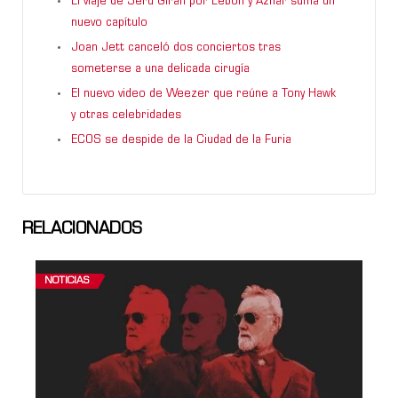
El viaje de Serú Girán por Lebón y Aznar suma un
nuevo capítulo
Joan Jett canceló dos conciertos tras
someterse a una delicada cirugía
El nuevo video de Weezer que reúne a Tony Hawk
y otras celebridades
ECOS se despide de la Ciudad de la Furia
RELACIONADOS
NOTICIAS