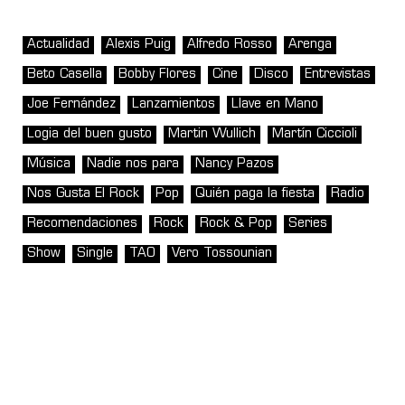
Actualidad
Alexis Puig
Alfredo Rosso
Arenga
Beto Casella
Bobby Flores
Cine
Disco
Entrevistas
Joe Fernández
Lanzamientos
Llave en Mano
Logia del buen gusto
Martin Wullich
Martín Ciccioli
Música
Nadie nos para
Nancy Pazos
Nos Gusta El Rock
Pop
Quién paga la fiesta
Radio
Recomendaciones
Rock
Rock & Pop
Series
Show
Single
TAO
Vero Tossounian