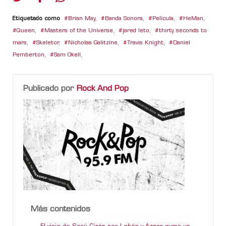
Etiquetado como
Brian May
,
Banda Sonora
,
Película
,
HeMan
,
Queen
,
Masters of the Universe
,
jared leto
,
thirty seconds to
mars
,
Skeletor
,
Nicholas Galitzine
,
Travis Knight
,
Daniel
Pemberton
,
Sam Okell
,
Publicado por
Rock And Pop
Más contenidos