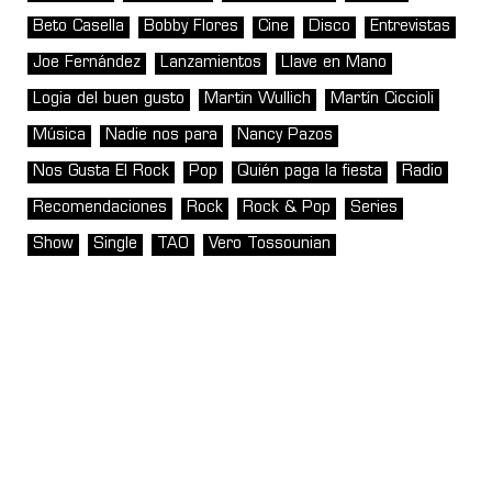
Beto Casella
Bobby Flores
Cine
Disco
Entrevistas
Joe Fernández
Lanzamientos
Llave en Mano
Logia del buen gusto
Martin Wullich
Martín Ciccioli
Música
Nadie nos para
Nancy Pazos
Nos Gusta El Rock
Pop
Quién paga la fiesta
Radio
Recomendaciones
Rock
Rock & Pop
Series
Show
Single
TAO
Vero Tossounian