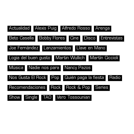
Actualidad
Alexis Puig
Alfredo Rosso
Arenga
Beto Casella
Bobby Flores
Cine
Disco
Entrevistas
Joe Fernández
Lanzamientos
Llave en Mano
Logia del buen gusto
Martin Wullich
Martín Ciccioli
Música
Nadie nos para
Nancy Pazos
Nos Gusta El Rock
Pop
Quién paga la fiesta
Radio
Recomendaciones
Rock
Rock & Pop
Series
Show
Single
TAO
Vero Tossounian