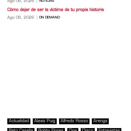
Ago 06, 2026
NOTICIAS
Cómo dejar de ser la víctima de tu propia historia
Ago 06, 2026
ON DEMAND
Actualidad
Alexis Puig
Alfredo Rosso
Arenga
Beto Casella
Bobby Flores
Cine
Disco
Entrevistas