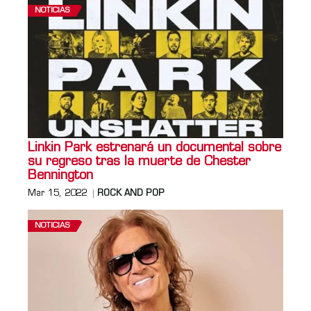
NOTICIAS
Linkin Park estrenará un documental sobre
su regreso tras la muerte de Chester
Bennington
Mar 15, 2022
ROCK AND POP
NOTICIAS