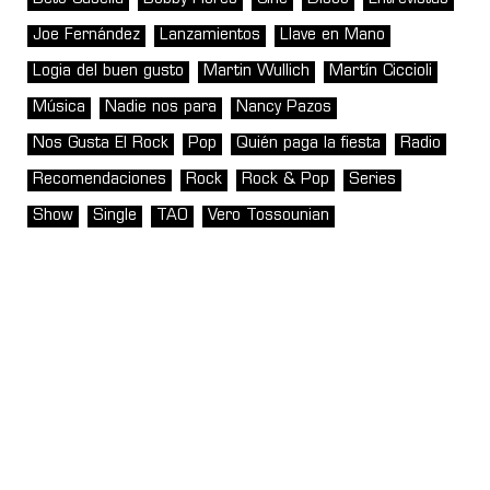
Joe Fernández
Lanzamientos
Llave en Mano
Logia del buen gusto
Martin Wullich
Martín Ciccioli
Música
Nadie nos para
Nancy Pazos
Nos Gusta El Rock
Pop
Quién paga la fiesta
Radio
Recomendaciones
Rock
Rock & Pop
Series
Show
Single
TAO
Vero Tossounian