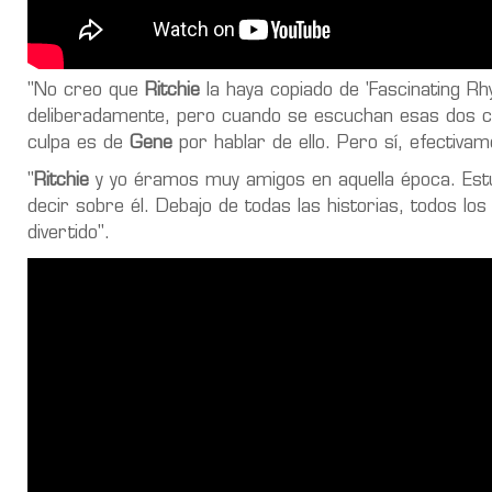
"No creo que
Ritchie
la haya copiado de 'Fascinating Rh
deliberadamente, pero cuando se escuchan esas dos c
culpa es de
Gene
por hablar de ello. Pero sí, efectivam
"
Ritchie
y yo éramos muy amigos en aquella época. Est
decir sobre él. Debajo de todas las historias, todos lo
divertido".