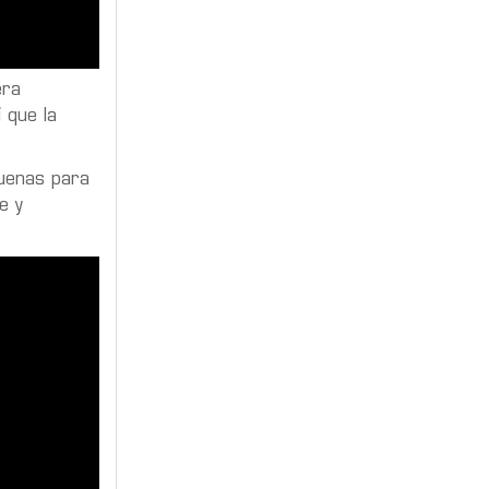
era
 que la
uenas para
e y