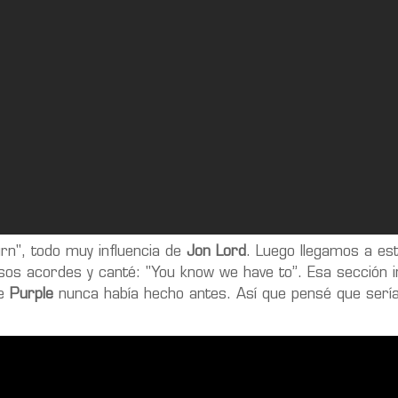
rn", todo muy influencia de
Jon Lord
. Luego llegamos a es
sos acordes y canté: "You know we have to”. Esa sección 
ue
Purple
nunca había hecho antes. Así que pensé que sería