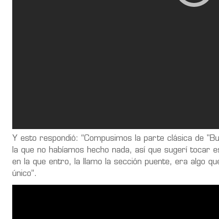
Y esto respondió: “Compusimos la parte clásica de "Bu
la que no habíamos hecho nada, así que sugerí tocar e
en la que entro, la llamo la sección puente, era algo q
único”.