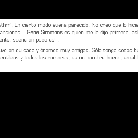
ythm'. En cierto modo suena parecido. No creo que lo hici
anciones...
Gene Simmons
es quien me lo dijo primero, así
ente, suena un poco así”.
uve en su casa y éramos muy amigos. Sólo tengo cosas b
s cotilleos y todos los rumores, es un hombre bueno, amabl