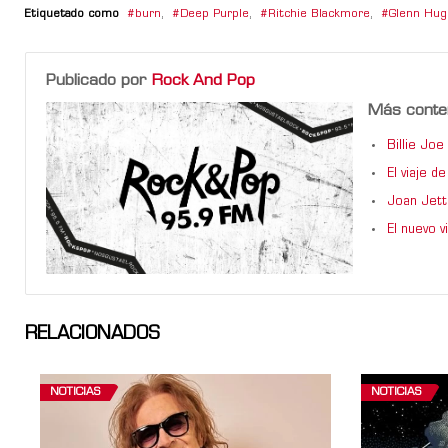
Etiquetado como
burn
,
Deep Purple
,
Ritchie Blackmore
,
Glenn Hug
Publicado por
Rock And Pop
Más conte
Billie Jo
El viaje 
Joan Jett
El nuevo 
RELACIONADOS
NOTICIAS
NOTICIAS