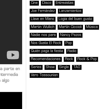
Cine
Disco
Entrevistas
Joe Fernández
Lanzamientos
Llave en Mano
Logia del buen gusto
Martin Wullich
Martín Ciccioli
Música
Nadie nos para
Nancy Pazos
Nos Gusta El Rock
Pop
Quién paga la fiesta
Radio
Recomendaciones
Rock
Rock & Pop
Series
Show
Single
TAO
ta parte en
intermedia
Vero Tossounian
 algo