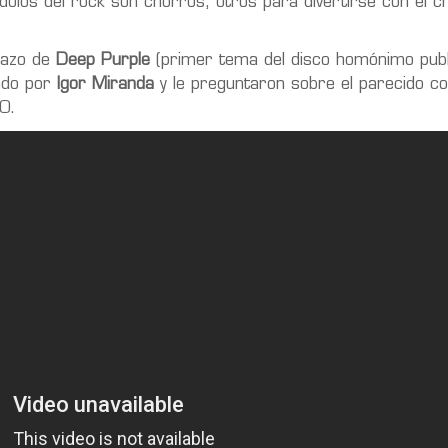
ídolos del rock son chorros, otros para divertirse con el c
cazo de
Deep Purple
(primer tema del disco homónimo publ
ado por
Igor Miranda
y le preguntaron sobre el parecido co
20.