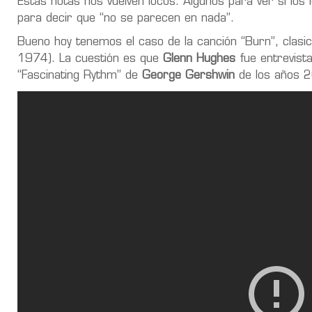
Estas notas nos vuelven locos. Algunos para ver si los 
para decir que “no se parecen en nada”.
Bueno hoy tenemos el caso de la canción “Burn”, clasi
1974). La cuestión es que
Glenn Hughes
fue entrevist
“Fascinating Rythm” de
George Gershwin
de los años 