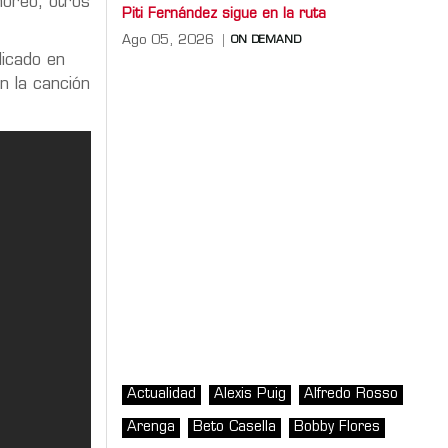
horeo, otros
Piti Fernández sigue en la ruta
Ago 05, 2026
ON DEMAND
icado en
n la canción
Actualidad
Alexis Puig
Alfredo Rosso
Arenga
Beto Casella
Bobby Flores