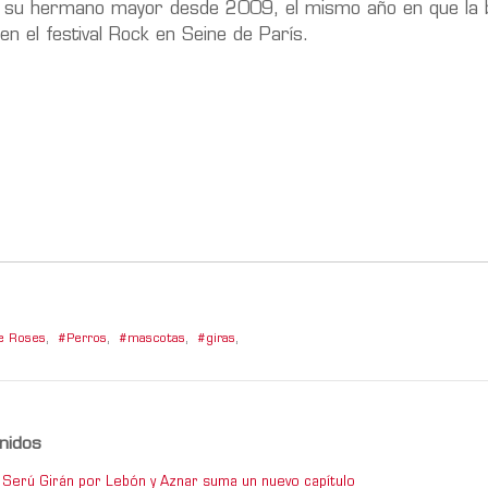
on su hermano mayor desde 2009, el mismo año en que la 
n el festival Rock en Seine de París.
e Roses
,
Perros
,
mascotas
,
giras
,
nidos
de Serú Girán por Lebón y Aznar suma un nuevo capítulo