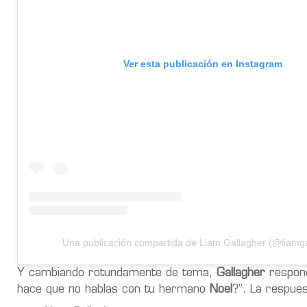
Ver esta publicación en Instagram
Una publicación compartida de Liam Gallagher (@liamga
Y cambiando rotundamente de tema,
Gallagher
respond
hace que no hablas con tu hermano
Noel
?”. La respue