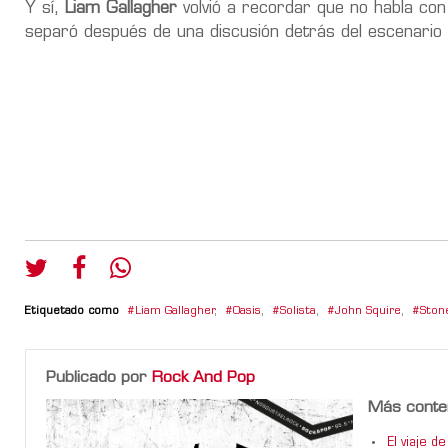
Y sí,
Liam Gallagher
volvió a recordar que no habla c
separó después de una discusión detrás del escenario e
Etiquetado como
Liam Gallagher
,
Oasis
,
Solista
,
John Squire
,
Ston
Publicado por
Rock And Pop
Más conte
El viaje 