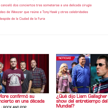
 canceló dos conciertos tras someterse a una delicada cirugía
video de Weezer que reúne a Tony Hawk y otras celebridades
espide de la Ciudad de la Furia
NOTICIAS
More confirmó su
¿Qué dijo Liam Gallagher
ncierto en una década
show del entretiempo del
Mundial?
ROCK AND POP