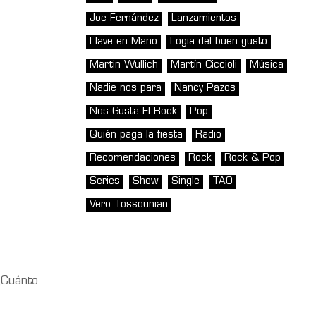
Joe Fernández
Lanzamientos
Llave en Mano
Logia del buen gusto
Martin Wullich
Martín Ciccioli
Música
Nadie nos para
Nancy Pazos
Nos Gusta El Rock
Pop
Quién paga la fiesta
Radio
Recomendaciones
Rock
Rock & Pop
Series
Show
Single
TAO
Vero Tossounian
¿Cuánto