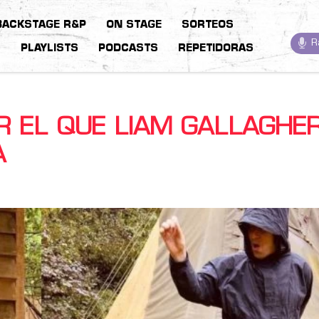
BACKSTAGE R&P
ON STAGE
SORTEOS
R
S
PLAYLISTS
PODCASTS
REPETIDORAS
R EL QUE LIAM GALLAGHE
A