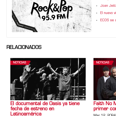
Joan Jett
El nuevo 
ECOS se d
RELACIONADOS
NOTICIAS
NOTICIAS
El documental de Oasis ya tiene
Faith No 
fecha de estreno en
primer co
Latinoamérica
Mar 12, 2024