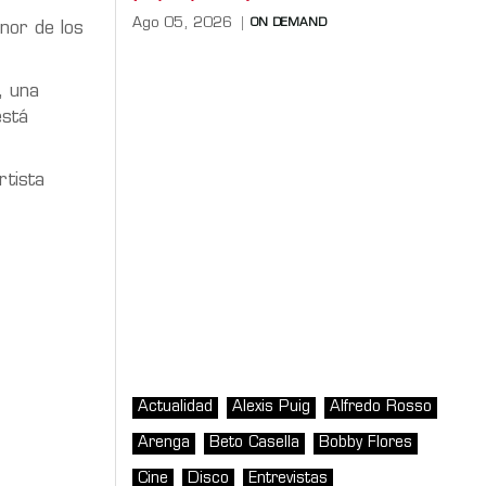
Ago 05, 2026
ON DEMAND
nor de los
, una
está
rtista
Actualidad
Alexis Puig
Alfredo Rosso
Arenga
Beto Casella
Bobby Flores
Cine
Disco
Entrevistas