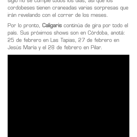
siglo no se cumple todos los días, así que los
cordobeses tienen craneadas varias sorpresas que
irán revelando con el correr de los meses.
Por lo pronto,
Caligaris
continúa de gira por todo el
país. Sus próximos shows son en Córdoba, anotá:
25 de febrero en Las Tapias, 27 de febrero en
Jesús María y el 28 de febrero en Pilar.