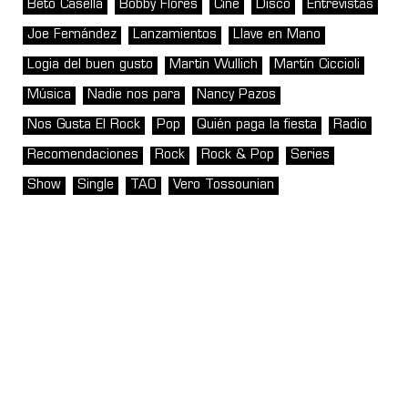
Beto Casella
Bobby Flores
Cine
Disco
Entrevistas
Joe Fernández
Lanzamientos
Llave en Mano
Logia del buen gusto
Martin Wullich
Martín Ciccioli
Música
Nadie nos para
Nancy Pazos
Nos Gusta El Rock
Pop
Quién paga la fiesta
Radio
Recomendaciones
Rock
Rock & Pop
Series
Show
Single
TAO
Vero Tossounian