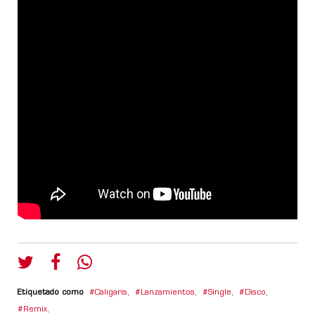
Etiquetado como
Caligaris
,
Lanzamientos
,
Single
,
Disco
,
Remix
,