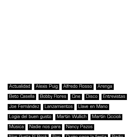
Actualidad
Alexis Puig
Alfredo Rosso
Arenga
Beto Casella
Bobby Flores
Cine
Disco
Entrevistas
Joe Fernández
Lanzamientos
Llave en Mano
Logia del buen gusto
Martin Wullich
Martín Ciccioli
Música
Nadie nos para
Nancy Pazos