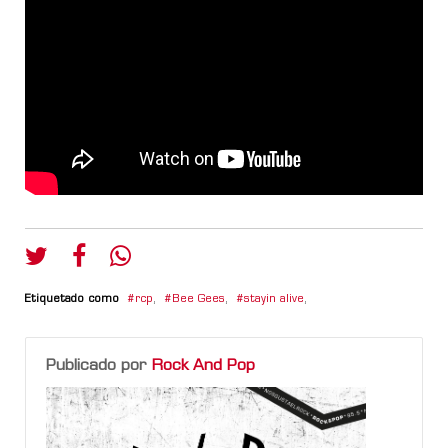
Etiquetado como
rcp
,
Bee Gees
,
stayin alive
,
Publicado por
Rock And Pop