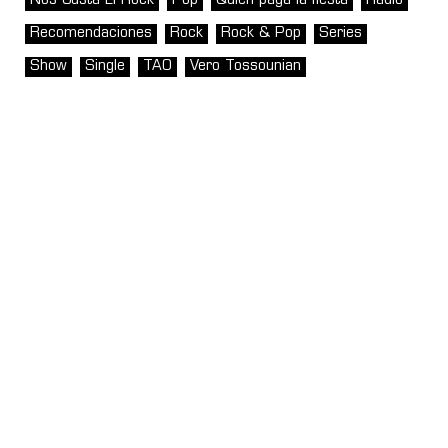
Nos Gusta El Rock
Pop
Quién paga la fiesta
Radio
Recomendaciones
Rock
Rock & Pop
Series
Show
Single
TAO
Vero Tossounian