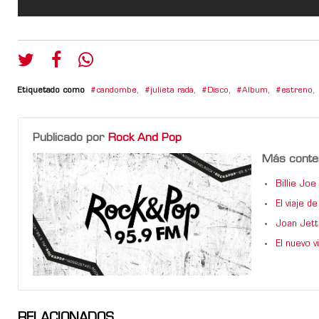
Etiquetado como
candombe
,
julieta rada
,
Disco
,
Album
,
estreno
,
Publicado por
Rock And Pop
Más conte
Billie Jo
El viaje 
Joan Jett
El nuevo 
RELACIONADOS