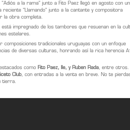
 "Adiós a la rama” junto a Fito Paez llegó en agosto con u
la reciente “Llamando” junto a la cantante y compositora
ar la obra completa.
co está impregnado de los tambores que resuenan en la cul
es estelares.
r composiciones tradicionales uruguayas con un enfoque
cias de diversas culturas, honrando así la rica herencia A
s destacados como
Fito Paez, Ile, y Ruben Rada
, entre otros
ceto Club
, con entradas a la venta en breve. No te pierda
 tierra.