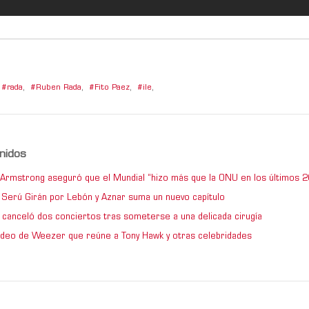
rada
,
Ruben Rada
,
Fito Paez
,
ile
,
nidos
e Armstrong aseguró que el Mundial “hizo más que la ONU en los últimos 2
de Serú Girán por Lebón y Aznar suma un nuevo capítulo
 canceló dos conciertos tras someterse a una delicada cirugía
video de Weezer que reúne a Tony Hawk y otras celebridades