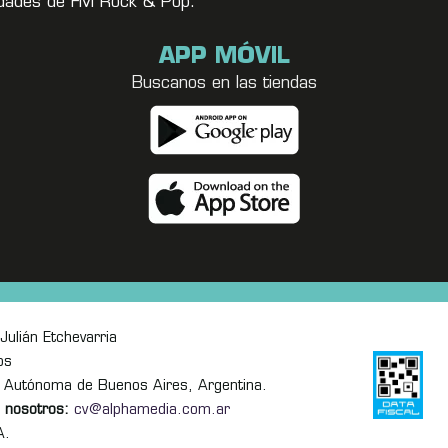
vedades de FM Rock & Pop.
APP MÓVIL
Buscanos en las tiendas
Julián Etchevarria
os
 Autónoma de Buenos Aires, Argentina.
 nosotros:
cv@alphamedia.com.ar
A.