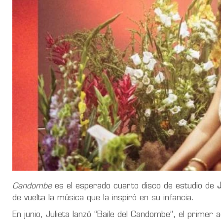
Candombe
es el esperado cuarto disco de estudio de
J
de vuelta la música que la inspiró en su infancia.
En junio, Julieta lanzó “Baile del Candombe”, el prime