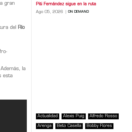
na gran
Piti Fernández sigue en la ruta
Ago 05, 2026
ON DEMAND
tura del
Río
fro-
. Además, la
s esta
Actualidad
Alexis Puig
Alfredo Rosso
Arenga
Beto Casella
Bobby Flores