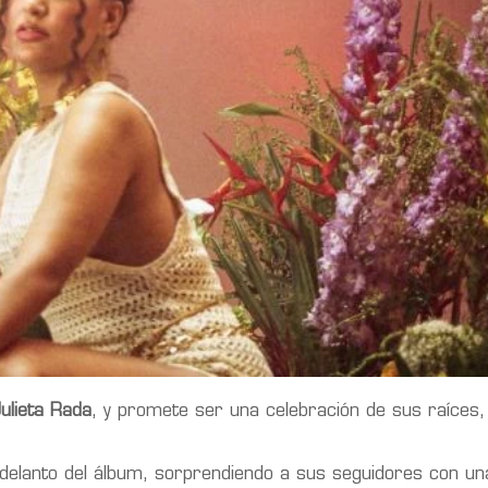
ulieta Rada
, y promete ser una celebración de sus raíces,
r adelanto del álbum, sorprendiendo a sus seguidores con u