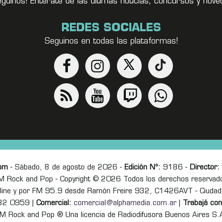
eguínos! Enterate de las últimas noticias, concursos y no
REDES SOCIALES
Seguinos en todas las plataformas!
om
- Sábado, 8 de agosto de 2026 -
Edición Nº:
9186 -
Director:
M Rock and Pop - Copyright © 2026 Todos los derechos reservad
online y por FM 95.9 desde Ramón Freire 932, C1426AVT - Ciudad
82 0959 |
Comercial:
comercial@alphamedia.com.ar
|
Trabajá con
M Rock and Pop ® Una licencia de Radiodifusora Buenos Aires S.