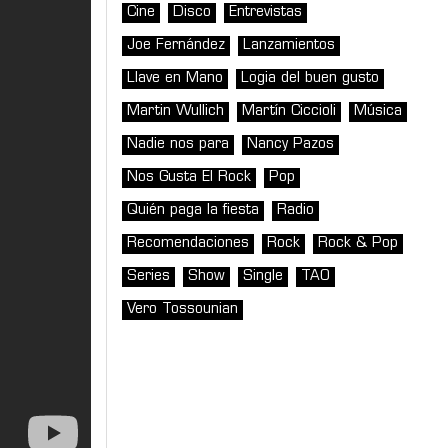
Cine
Disco
Entrevistas
Joe Fernández
Lanzamientos
Llave en Mano
Logia del buen gusto
Martin Wullich
Martín Ciccioli
Música
Nadie nos para
Nancy Pazos
Nos Gusta El Rock
Pop
Quién paga la fiesta
Radio
Recomendaciones
Rock
Rock & Pop
Series
Show
Single
TAO
Vero Tossounian