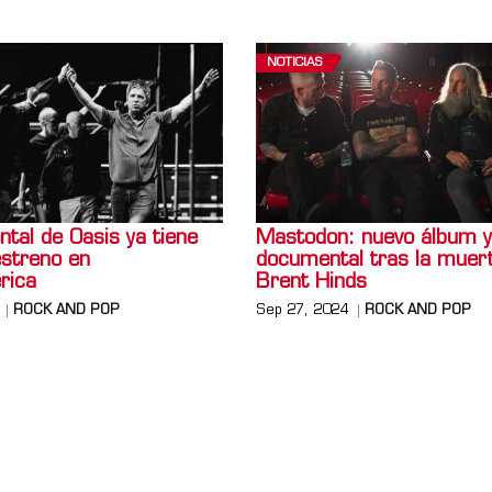
NOTICIAS
tal de Oasis ya tiene
Mastodon: nuevo álbum 
estreno en
documental tras la muer
rica
Brent Hinds
ROCK AND POP
Sep 27, 2024
ROCK AND POP