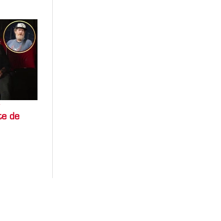
y
te de