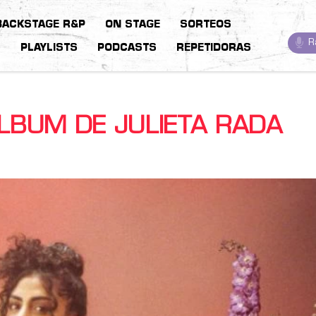
BACKSTAGE R&P
ON STAGE
SORTEOS
R
S
PLAYLISTS
PODCASTS
REPETIDORAS
LBUM DE JULIETA RADA