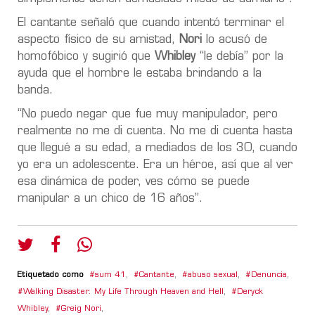
El cantante señaló que cuando intentó terminar el
aspecto físico de su amistad,
Nori
lo acusó de
homofóbico y sugirió que
Whibley
“le debía” por la
ayuda que el hombre le estaba brindando a la
banda.
“No puedo negar que fue muy manipulador, pero
realmente no me di cuenta. No me di cuenta hasta
que llegué a su edad, a mediados de los 30, cuando
yo era un adolescente. Era un héroe, así que al ver
esa dinámica de poder, ves cómo se puede
manipular a un chico de 16 años”.
Etiquetado como
sum 41
,
Cantante
,
abuso sexual
,
Denuncia
,
Walking Disaster: My Life Through Heaven and Hell
,
Deryck
Whibley
,
Greig Nori
,