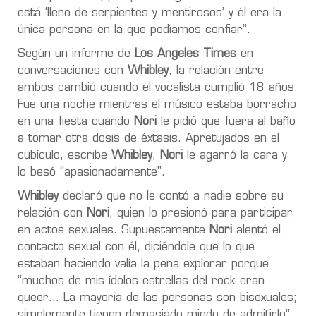
está ‘lleno de serpientes y mentirosos’ y él era la
única persona en la que podíamos confiar”.
Según un informe de
Los Angeles Times
en
conversaciones con
Whibley
, la relación entre
ambos cambió cuando el vocalista cumplió 18 años.
Fue una noche mientras el músico estaba borracho
en una fiesta cuando
Nori
le pidió que fuera al baño
a tomar otra dosis de éxtasis. Apretujados en el
cubículo, escribe
Whibley
,
Nori
le agarró la cara y
lo besó “apasionadamente”.
Whibley
declaró que no le contó a nadie sobre su
relación con
Nori
, quien lo presionó para participar
en actos sexuales. Supuestamente
Nori
alentó el
contacto sexual con él, diciéndole que lo que
estaban haciendo valía la pena explorar porque
“muchos de mis ídolos estrellas del rock eran
queer… La mayoría de las personas son bisexuales;
simplemente tienen demasiado miedo de admitirlo”.