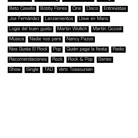
Beto Casella
Bobby Flores
Cine
Disco
Entrevistas
Joe Fernández
Lanzamientos
Llave en Mano
Logia del buen gusto
Martin Wullich
Martín Ciccioli
Música
Nadie nos para
Nancy Pazos
Nos Gusta El Rock
Pop
Quién paga la fiesta
Radio
Recomendaciones
Rock
Rock & Pop
Series
Show
Single
TAO
Vero Tossounian