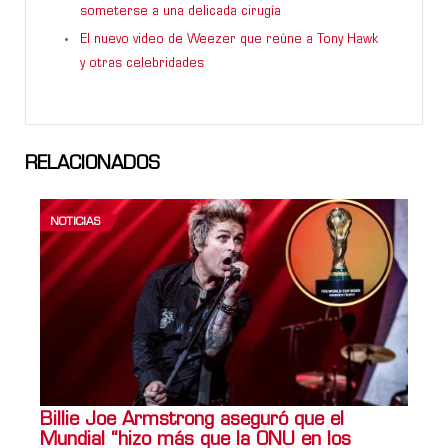
someterse a una delicada cirugía
El nuevo video de Weezer que reúne a Tony Hawk
y otras celebridades
RELACIONADOS
NOTICIAS
Billie Joe Armstrong aseguró que el
Mundial “hizo más que la ONU en los