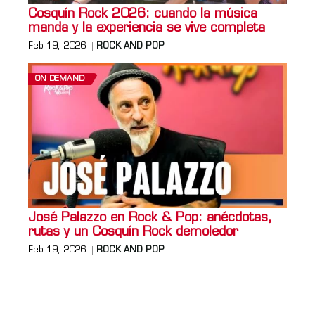
Cosquín Rock 2026: cuando la música
manda y la experiencia se vive completa
Feb 19, 2026
ROCK AND POP
ON DEMAND
José Palazzo en Rock & Pop: anécdotas,
rutas y un Cosquín Rock demoledor
Feb 19, 2026
ROCK AND POP