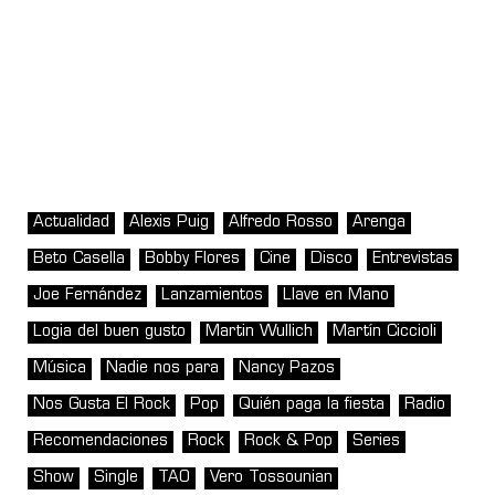
Actualidad
Alexis Puig
Alfredo Rosso
Arenga
Beto Casella
Bobby Flores
Cine
Disco
Entrevistas
Joe Fernández
Lanzamientos
Llave en Mano
Logia del buen gusto
Martin Wullich
Martín Ciccioli
Música
Nadie nos para
Nancy Pazos
Nos Gusta El Rock
Pop
Quién paga la fiesta
Radio
Recomendaciones
Rock
Rock & Pop
Series
Show
Single
TAO
Vero Tossounian