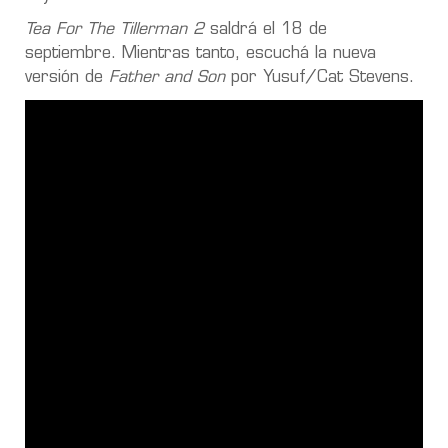
Tea For The Tillerman 2
saldrá el 18 de
septiembre. Mientras tanto, escuchá la nueva
versión de
Father and Son
por Yusuf/Cat Stevens.