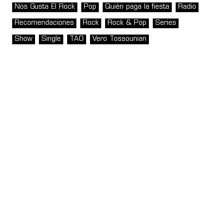
Nos Gusta El Rock
Pop
Quién paga la fiesta
Radio
Recomendaciones
Rock
Rock & Pop
Series
Show
Single
TAO
Vero Tossounian