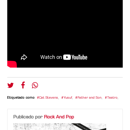
Etiquetado como
Cat Stevens
,
Yusuf
,
Father and Son
,
Teatro
,
Publicado por
Rock And Pop