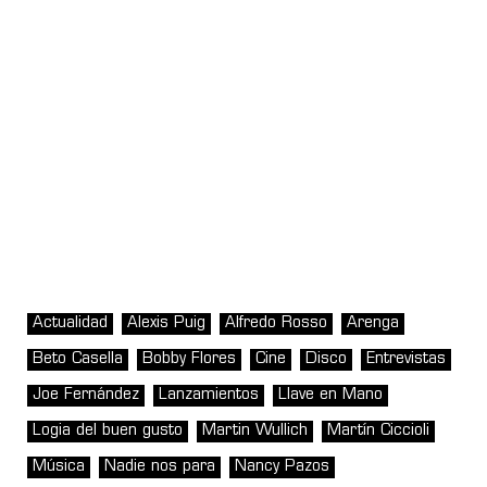
Actualidad
Alexis Puig
Alfredo Rosso
Arenga
Beto Casella
Bobby Flores
Cine
Disco
Entrevistas
Joe Fernández
Lanzamientos
Llave en Mano
Logia del buen gusto
Martin Wullich
Martín Ciccioli
Música
Nadie nos para
Nancy Pazos