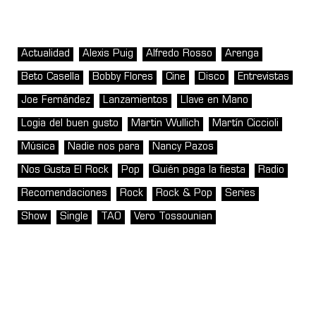
Actualidad
Alexis Puig
Alfredo Rosso
Arenga
Beto Casella
Bobby Flores
Cine
Disco
Entrevistas
Joe Fernández
Lanzamientos
Llave en Mano
Logia del buen gusto
Martin Wullich
Martín Ciccioli
Música
Nadie nos para
Nancy Pazos
Nos Gusta El Rock
Pop
Quién paga la fiesta
Radio
Recomendaciones
Rock
Rock & Pop
Series
Show
Single
TAO
Vero Tossounian