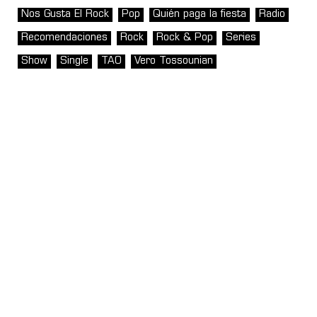
Nos Gusta El Rock
Pop
Quién paga la fiesta
Radio
Recomendaciones
Rock
Rock & Pop
Series
Show
Single
TAO
Vero Tossounian