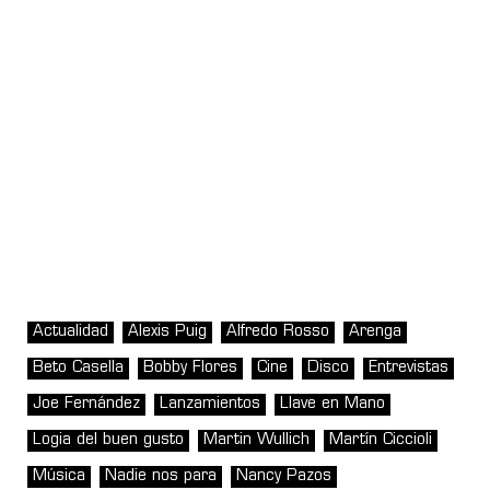
Actualidad
Alexis Puig
Alfredo Rosso
Arenga
Beto Casella
Bobby Flores
Cine
Disco
Entrevistas
Joe Fernández
Lanzamientos
Llave en Mano
Logia del buen gusto
Martin Wullich
Martín Ciccioli
Música
Nadie nos para
Nancy Pazos