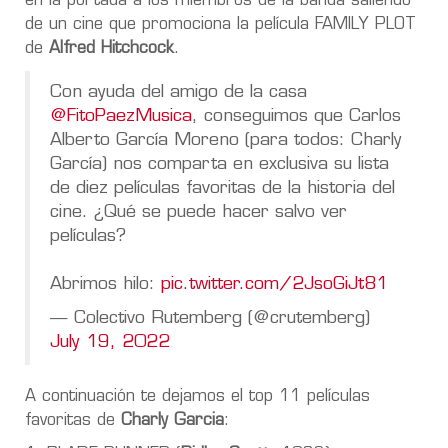
en la portada a los miembros de la banda saliendo
de un cine que promociona la película FAMILY PLOT
de
Alfred Hitchcock
.
Con ayuda del amigo de la casa
@FitoPaezMusica
, conseguimos que Carlos
Alberto García Moreno (para todos: Charly
García) nos comparta en exclusiva su lista
de diez películas favoritas de la historia del
cine. ¿Qué se puede hacer salvo ver
películas?
Abrimos hilo:
pic.twitter.com/2JsoGiJt81
— Colectivo Rutemberg (@crutemberg)
July 19, 2022
A continuación te dejamos el top 11 películas
favoritas de
Charly Garcia
: