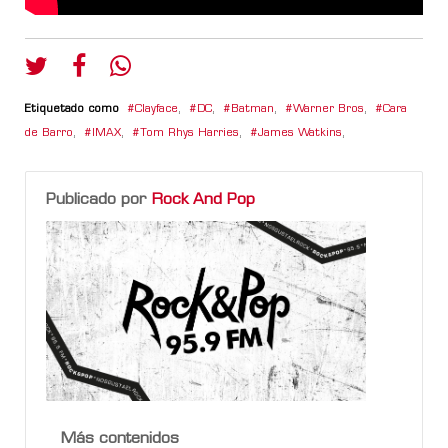
Etiquetado como
Clayface
,
DC
,
Batman
,
Warner Bros
,
Cara
de Barro
,
IMAX
,
Tom Rhys Harries
,
James Watkins
,
Publicado por
Rock And Pop
Más contenidos