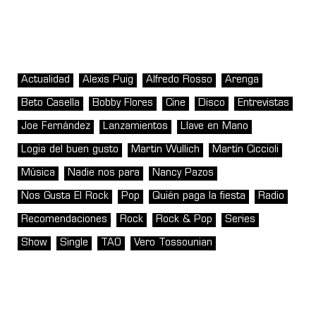
Actualidad
Alexis Puig
Alfredo Rosso
Arenga
Beto Casella
Bobby Flores
Cine
Disco
Entrevistas
Joe Fernández
Lanzamientos
Llave en Mano
Logia del buen gusto
Martin Wullich
Martín Ciccioli
Música
Nadie nos para
Nancy Pazos
Nos Gusta El Rock
Pop
Quién paga la fiesta
Radio
Recomendaciones
Rock
Rock & Pop
Series
Show
Single
TAO
Vero Tossounian