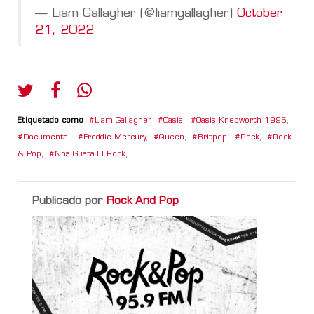
— Liam Gallagher (@liamgallagher)
October
21, 2022
Etiquetado como
Liam Gallagher
,
Oasis
,
Oasis Knebworth 1996
,
Documental
,
Freddie Mercury
,
Queen
,
Britpop
,
Rock
,
Rock
& Pop
,
Nos Gusta El Rock
,
Publicado por
Rock And Pop