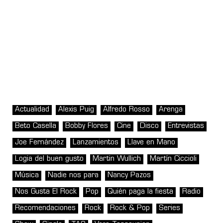
Actualidad
Alexis Puig
Alfredo Rosso
Arenga
Beto Casella
Bobby Flores
Cine
Disco
Entrevistas
Joe Fernández
Lanzamientos
Llave en Mano
Logia del buen gusto
Martin Wullich
Martín Ciccioli
Música
Nadie nos para
Nancy Pazos
Nos Gusta El Rock
Pop
Quién paga la fiesta
Radio
Recomendaciones
Rock
Rock & Pop
Series