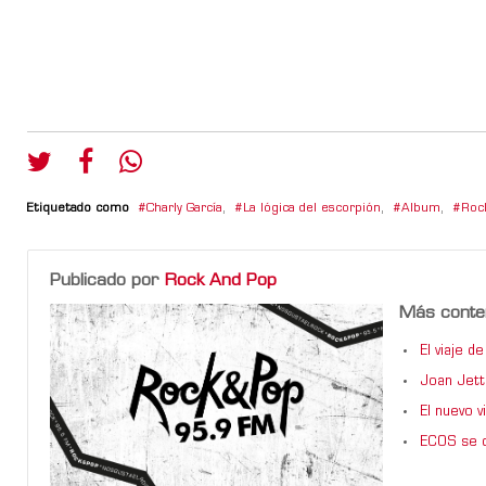
Etiquetado como
Charly García
,
La lógica del escorpión
,
Album
,
Roc
Publicado por
Rock And Pop
Más conte
El viaje 
Joan Jett
El nuevo 
ECOS se d