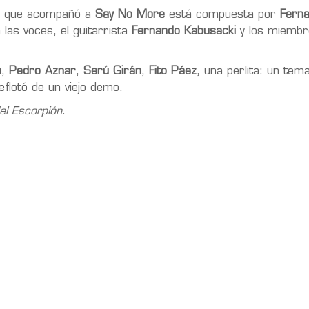
da que acompañó a
Say No More
está compuesta por
Fern
las voces, el guitarrista
Fernando Kabusacki
y los miemb
n
,
Pedro Aznar
,
Serú Girán
,
Fito Páez
, una perlita: un tem
flotó de un viejo demo.
el Escorpión
.