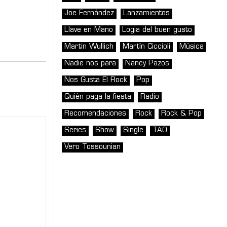
Joe Fernández
Lanzamientos
Llave en Mano
Logia del buen gusto
Martin Wullich
Martín Ciccioli
Música
Nadie nos para
Nancy Pazos
Nos Gusta El Rock
Pop
Quién paga la fiesta
Radio
Recomendaciones
Rock
Rock & Pop
Series
Show
Single
TAO
Vero Tossounian