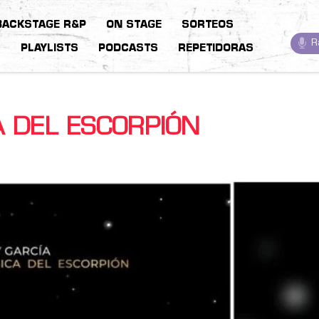
BACKSTAGE R&P
ON STAGE
SORTEOS
R
S
PLAYLISTS
PODCASTS
REPETIDORAS
A DEL ESCORPIÓN