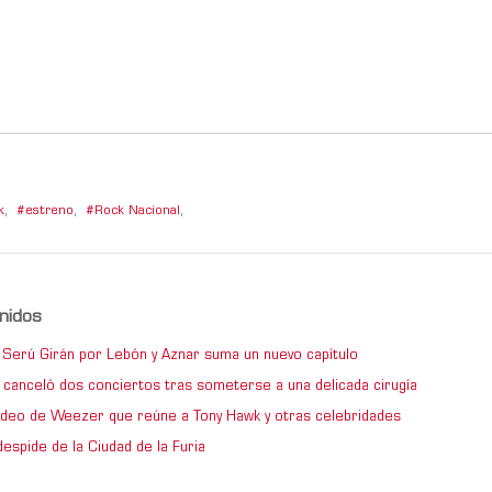
k
,
estreno
,
Rock Nacional
,
nidos
de Serú Girán por Lebón y Aznar suma un nuevo capítulo
 canceló dos conciertos tras someterse a una delicada cirugía
video de Weezer que reúne a Tony Hawk y otras celebridades
espide de la Ciudad de la Furia