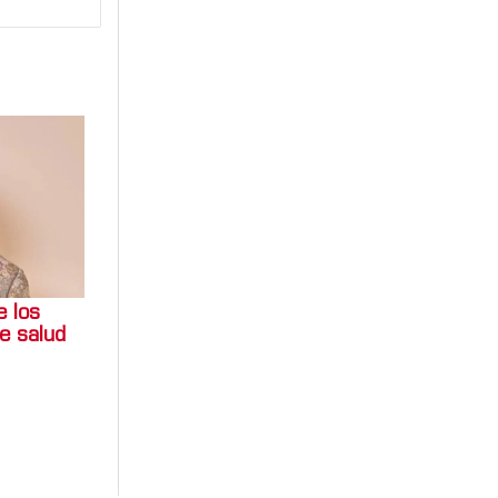
e los
e salud