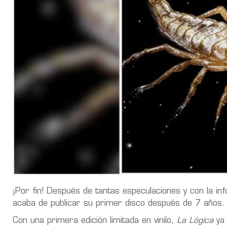
¡Por fin! Después de tantas especulaciones y con la in
acaba de publicar su primer disco después de 7 años.
Con una primera edición limitada en vinilo,
La Lógica
ya 