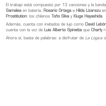
El trabajo está compuesto por 13 canciones y la ban
Samalea
en batería,
Rosario Ortega
e
Hilda Lizarazu
en 
Prostitution
: los chilenos
Toño Silva
y
Kiuge Hayashida
.
Además, cuenta con invitados de lujo como
David Lebó
cuenta con la voz de
Luis Alberto Spinetta
que
Charly
re
Ahora sí, basta de palabras: a disfrutar de
La Lógica d