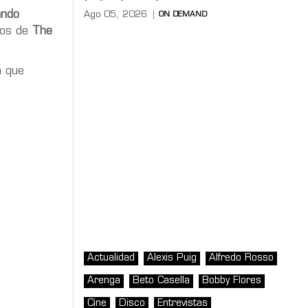
ando
Ago 05, 2026
ON DEMAND
ros de
The
a que
Actualidad
Alexis Puig
Alfredo Rosso
Arenga
Beto Casella
Bobby Flores
Cine
Disco
Entrevistas