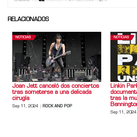
RELACIONADOS
NOTICIAS
NOTICIAS
Joan Jett canceló dos conciertos
Linkin Par
tras someterse a una delicada
documenta
cirugía
tras la m
Benningto
Sep 11, 2024
ROCK AND POP
Sep 11, 2024