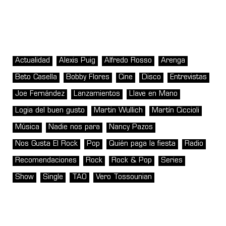
Actualidad
Alexis Puig
Alfredo Rosso
Arenga
Beto Casella
Bobby Flores
Cine
Disco
Entrevistas
Joe Fernández
Lanzamientos
Llave en Mano
Logia del buen gusto
Martin Wullich
Martín Ciccioli
Música
Nadie nos para
Nancy Pazos
Nos Gusta El Rock
Pop
Quién paga la fiesta
Radio
Recomendaciones
Rock
Rock & Pop
Series
Show
Single
TAO
Vero Tossounian