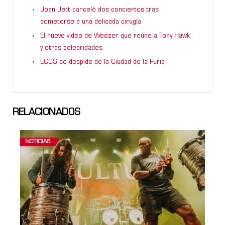
Joan Jett canceló dos conciertos tras
someterse a una delicada cirugía
El nuevo video de Weezer que reúne a Tony Hawk
y otras celebridades
ECOS se despide de la Ciudad de la Furia
RELACIONADOS
NOTICIAS