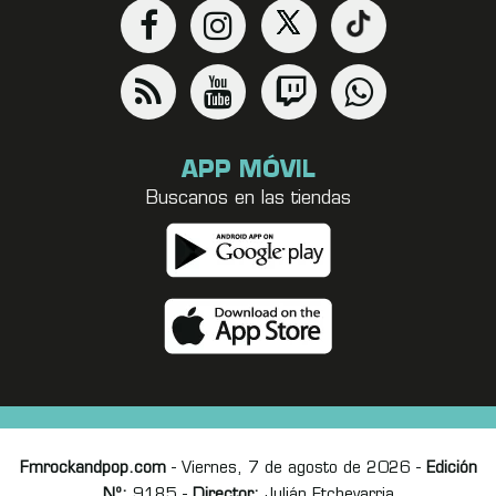
APP MÓVIL
Buscanos en las tiendas
Fmrockandpop.com
- Viernes, 7 de agosto de 2026 -
Edición
Nº:
9185 -
Director:
Julián Etchevarria