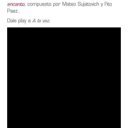
encanto
, compuesto por Mateo Sujatovich y Fito
Paez.
Dale play a
A la vez.