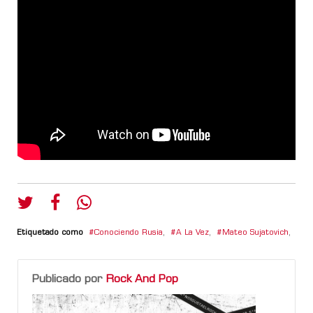
Etiquetado como
Conociendo Rusia
,
A La Vez
,
Mateo Sujatovich
,
Publicado por
Rock And Pop