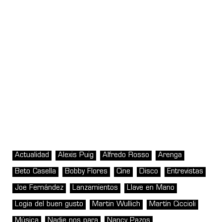
Actualidad
Alexis Puig
Alfredo Rosso
Arenga
Beto Casella
Bobby Flores
Cine
Disco
Entrevistas
Joe Fernández
Lanzamientos
Llave en Mano
Logia del buen gusto
Martin Wullich
Martín Ciccioli
Música
Nadie nos para
Nancy Pazos