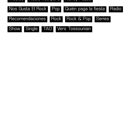
Nos Gusta El Rock
Pop
Quién paga la fiesta
Radio
Recomendaciones
Rock
Rock & Pop
Series
Show
Single
TAO
Vero Tossounian