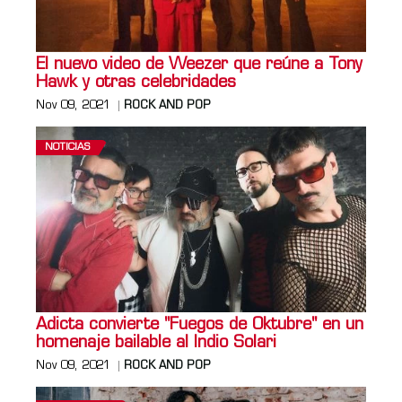
El nuevo video de Weezer que reúne a Tony
Hawk y otras celebridades
Nov 09, 2021
ROCK AND POP
NOTICIAS
Adicta convierte "Fuegos de Oktubre" en un
homenaje bailable al Indio Solari
Nov 09, 2021
ROCK AND POP