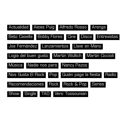
Actualidad
Alexis Puig
Alfredo Rosso
Arenga
Beto Casella
Bobby Flores
Cine
Disco
Entrevistas
Joe Fernández
Lanzamientos
Llave en Mano
Logia del buen gusto
Martin Wullich
Martín Ciccioli
Música
Nadie nos para
Nancy Pazos
Nos Gusta El Rock
Pop
Quién paga la fiesta
Radio
Recomendaciones
Rock
Rock & Pop
Series
Show
Single
TAO
Vero Tossounian