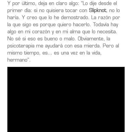
Y por último, deja en claro algo: “Lo dije desde el
primer día: si no quisiera tocar con
Slipknot
, no lo
haría. Y creo que lo he demostrado. La razón por
la que sigo es porque quiero hacerlo. Todavía hay
algo en mi corazón y en mi alma que lo necesita.
No sé si eso es bueno o malo. Obviamente, la
psicoterapia me ayudará con esa mierda. Pero al
mismo tiempo, es... es una vez en la vida,
hermano".