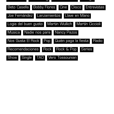
Beto Casella
Bobby Flores
Cine
Disco
Entrevistas
Joe Fernández
Lanzamientos
Llave en Mano
Logia del buen gusto
Martin Wullich
Martín Ciccioli
Música
Nadie nos para
Nancy Pazos
Nos Gusta El Rock
Pop
Quién paga la fiesta
Radio
Recomendaciones
Rock
Rock & Pop
Series
Show
Single
TAO
Vero Tossounian