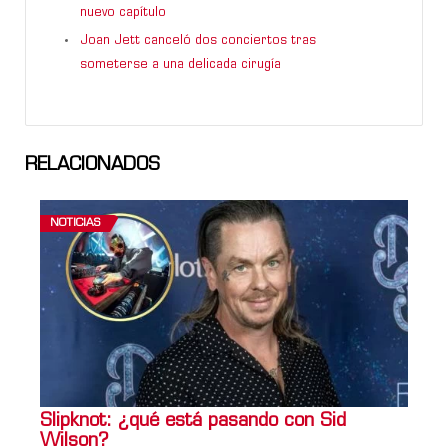
nuevo capítulo
Joan Jett canceló dos conciertos tras
someterse a una delicada cirugía
RELACIONADOS
NOTICIAS
Slipknot: ¿qué está pasando con Sid
Wilson?