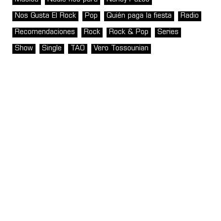
Nos Gusta El Rock
Pop
Quién paga la fiesta
Radio
Recomendaciones
Rock
Rock & Pop
Series
Show
Single
TAO
Vero Tossounian