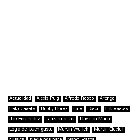
Actualidad
Alexis Puig
Alfredo Rosso
Arenga
Beto Casella
Bobby Flores
Cine
Disco
Entrevistas
Joe Fernández
Lanzamientos
Llave en Mano
Logia del buen gusto
Martin Wullich
Martín Ciccioli
Música
Nadie nos para
Nancy Pazos