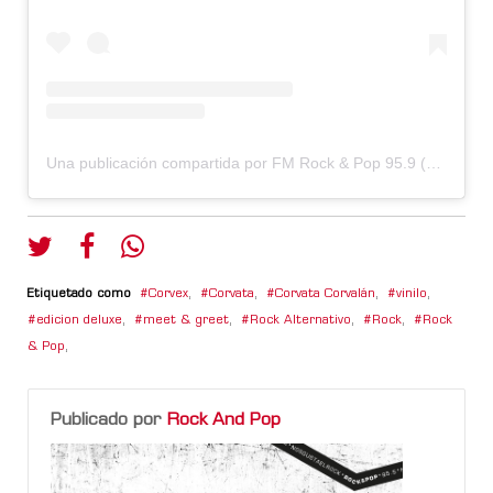
Una publicación compartida por FM Rock & Pop 95.9 (@fmrockandpop959)
Etiquetado como
Corvex
,
Corvata
,
Corvata Corvalán
,
vinilo
,
edicion deluxe
,
meet & greet
,
Rock Alternativo
,
Rock
,
Rock
& Pop
,
Publicado por
Rock And Pop