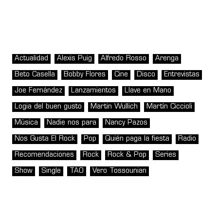
Actualidad
Alexis Puig
Alfredo Rosso
Arenga
Beto Casella
Bobby Flores
Cine
Disco
Entrevistas
Joe Fernández
Lanzamientos
Llave en Mano
Logia del buen gusto
Martin Wullich
Martín Ciccioli
Música
Nadie nos para
Nancy Pazos
Nos Gusta El Rock
Pop
Quién paga la fiesta
Radio
Recomendaciones
Rock
Rock & Pop
Series
Show
Single
TAO
Vero Tossounian