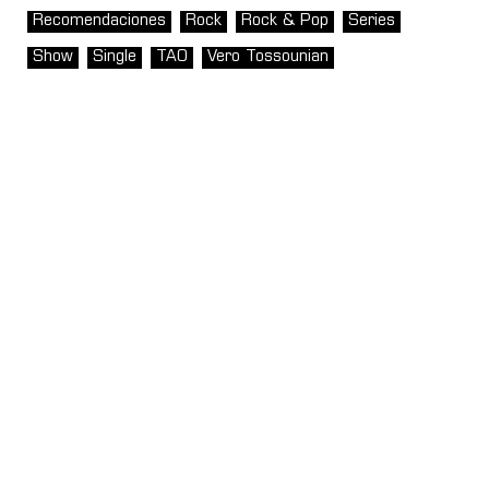
Recomendaciones
Rock
Rock & Pop
Series
Show
Single
TAO
Vero Tossounian