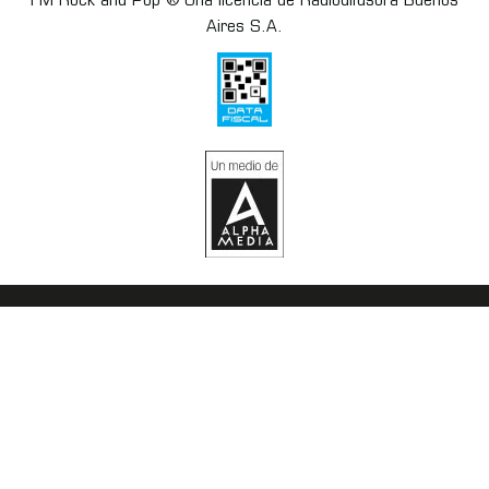
FM Rock and Pop ® Una licencia de Radiodifusora Buenos
Aires S.A.