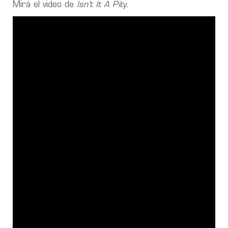
Mirá el video de
Isn’t It A Pity
.