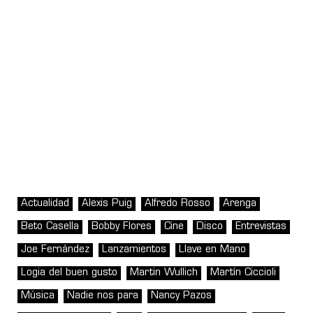
Actualidad
Alexis Puig
Alfredo Rosso
Arenga
Beto Casella
Bobby Flores
Cine
Disco
Entrevistas
Joe Fernández
Lanzamientos
Llave en Mano
Logia del buen gusto
Martin Wullich
Martín Ciccioli
Música
Nadie nos para
Nancy Pazos