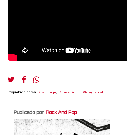
Etiquetado como
Sabotage
,
Dave Grohl
,
Greg Kurstin
,
Publicado por
Rock And Pop