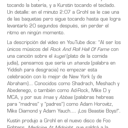
tocando la batería, y a Kurstin tocando el teclado.
Un detalle: en el minuto 2:07 a Grohl se le cae una
de las baquetas pero sigue tocando hasta que logra
levantarlo 20 segundos después, sin perder el
ritmo en ningún momento.
La descripción del video en YouTube dice: “Al ser los
únicos músicos del
Rock And Roll Hall Of Fame
con
una canción sobre el
kugel
(plato de la comida
judía), pensamos que sería un
shanda
(palabra en
Yiddish para desgracia) no empezar esta
celebración con lo mejor de New York (y de
Abraham)... Conocidos como Shadrach, Meshach y
Abedenego, o también como Ad-Rock, Mike D y
MCA, y por sus
Imas
y
Abbas
(palabras hebreas
para “madres” y “padres”) como Adam Horovitz,
Mike Diamond y Adam Yauch…. ¡Los Beastie Boys!”.
Kustin produjo a Grohl en el nuevo disco de Foo
Fighters,
Medicine At Midnight
, que saldrá a la