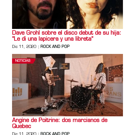
Dave Grohl sobre el disco debut de su hija:
"Le di una lapicera y una libreta"
Dic 11, 2020
ROCK AND POP
NOTICIAS
Angine de Poitrine: dos marcianos de
Quebec
Dic 11, 2020
ROCK AND POP