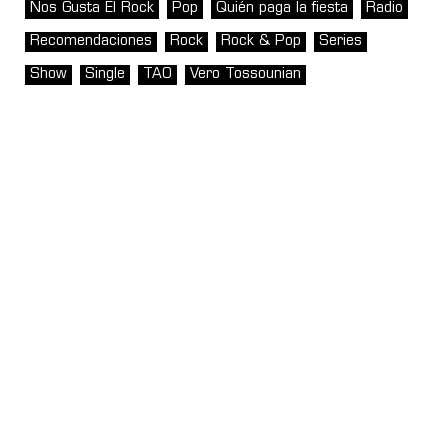
Nos Gusta El Rock
Pop
Quién paga la fiesta
Radio
Recomendaciones
Rock
Rock & Pop
Series
Show
Single
TAO
Vero Tossounian