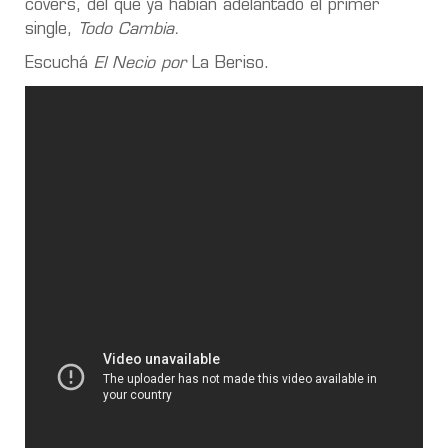
covers, del que ya habían adelantado el primer
single,
Todo Cambia
.
Escuchá
El Necio por
La Beriso.