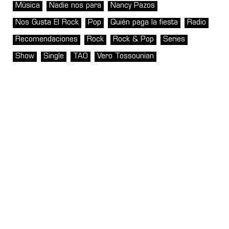
Música
Nadie nos para
Nancy Pazos
Nos Gusta El Rock
Pop
Quién paga la fiesta
Radio
Recomendaciones
Rock
Rock & Pop
Series
Show
Single
TAO
Vero Tossounian