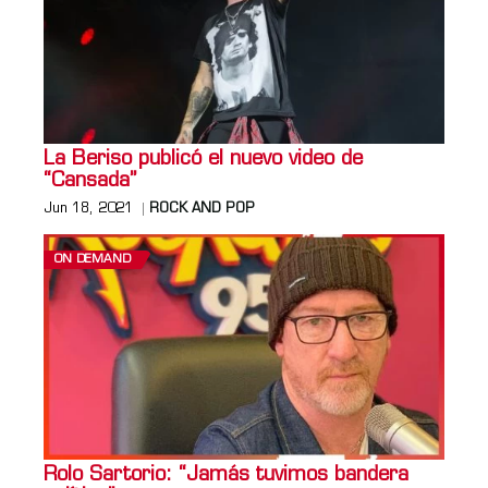
La Beriso publicó el nuevo video de
“Cansada”
Jun 18, 2021
ROCK AND POP
ON DEMAND
Rolo Sartorio: “Jamás tuvimos bandera