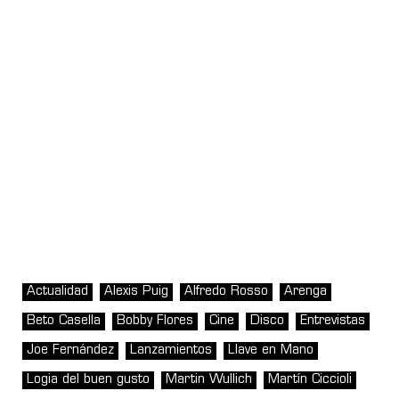
Actualidad
Alexis Puig
Alfredo Rosso
Arenga
Beto Casella
Bobby Flores
Cine
Disco
Entrevistas
Joe Fernández
Lanzamientos
Llave en Mano
Logia del buen gusto
Martin Wullich
Martín Ciccioli