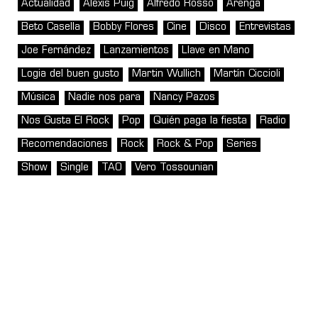
Actualidad
Alexis Puig
Alfredo Rosso
Arenga
Beto Casella
Bobby Flores
Cine
Disco
Entrevistas
Joe Fernández
Lanzamientos
Llave en Mano
Logia del buen gusto
Martin Wullich
Martín Ciccioli
Música
Nadie nos para
Nancy Pazos
Nos Gusta El Rock
Pop
Quién paga la fiesta
Radio
Recomendaciones
Rock
Rock & Pop
Series
Show
Single
TAO
Vero Tossounian