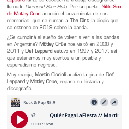
Leppard
lanzó su duodécimo trabajo discográfico
llamado
Diamond Star Halo
. Por su parte,
Nikki Sixx
de Mötley Crüe
anunció el lanzamiento de sus
memorias, que se suman a
The Dirt
, la biopic que
se estrenó en 2019 sobre la banda.
¿Se cumplirá el sueño de volver a ver a las bandas
en Argentina?
Mötley Crüe
nos visitó en 2008 y
2011 y
Def Leppard
estuvo en 1997 y 2017, así
que estaremos muy atentos a un posible y
esperadísimo regreso.
Muy manija,
Martin Ciccioli
analizó la gira de
Def
Leppard y Mötley Crüe
, repasó su historia y
discografía.