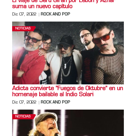
El viaje de Serú Girán por Lebón y Aznar
suma un nuevo capítulo
Dic 07, 2022
ROCK AND POP
NOTICIAS
Adicta convierte "Fuegos de Oktubre" en un
homenaje bailable al Indio Solari
Dic 07, 2022
ROCK AND POP
NOTICIAS