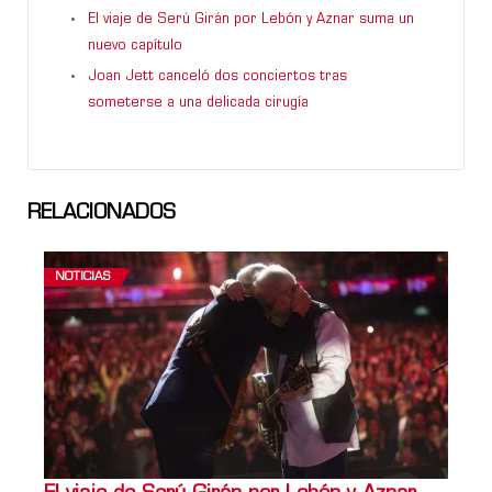
El viaje de Serú Girán por Lebón y Aznar suma un
nuevo capítulo
Joan Jett canceló dos conciertos tras
someterse a una delicada cirugía
RELACIONADOS
NOTICIAS