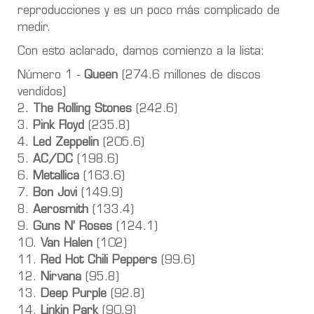
reproducciones y es un poco más complicado de
medir.
Con esto aclarado, damos comienzo a la lista:
Número 1 -
Queen
(274.6 millones de discos
vendidos)
2.
The Rolling Stones
(242.6)
3.
Pink Floyd
(235.8)
4.
Led Zeppelin
(205.6)
5.
AC/DC
(198.6)
6.
Metallica
(163.6)
7.
Bon Jovi
(149.9)
8.
Aerosmith
(133.4)
9.
Guns N’ Roses
(124.1)
10.
Van Halen
(102)
11.
Red Hot Chili Peppers
(99.6)
12.
Nirvana
(95.8)
13.
Deep Purple
(92.8)
14.
Linkin Park
(90.9)