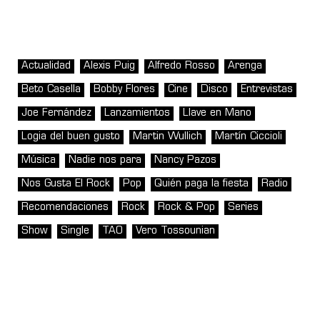
Actualidad
Alexis Puig
Alfredo Rosso
Arenga
Beto Casella
Bobby Flores
Cine
Disco
Entrevistas
Joe Fernández
Lanzamientos
Llave en Mano
Logia del buen gusto
Martin Wullich
Martín Ciccioli
Música
Nadie nos para
Nancy Pazos
Nos Gusta El Rock
Pop
Quién paga la fiesta
Radio
Recomendaciones
Rock
Rock & Pop
Series
Show
Single
TAO
Vero Tossounian