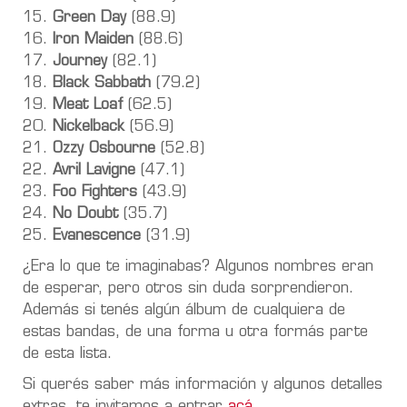
15.
Green Day
(88.9)
16.
Iron Maiden
(88.6)
17.
Journey
(82.1)
18.
Black Sabbath
(79.2)
19.
Meat Loaf
(62.5)
20.
Nickelback
(56.9)
21.
Ozzy Osbourne
(52.8)
22.
Avril Lavigne
(47.1)
23.
Foo Fighters
(43.9)
24.
No Doubt
(35.7)
25.
Evanescence
(31.9)
¿Era lo que te imaginabas? Algunos nombres eran
de esperar, pero otros sin duda sorprendieron.
Además si tenés algún álbum de cualquiera de
estas bandas, de una forma u otra formás parte
de esta lista.
Si querés saber más información y algunos detalles
extras, te invitamos a entrar
acá
.