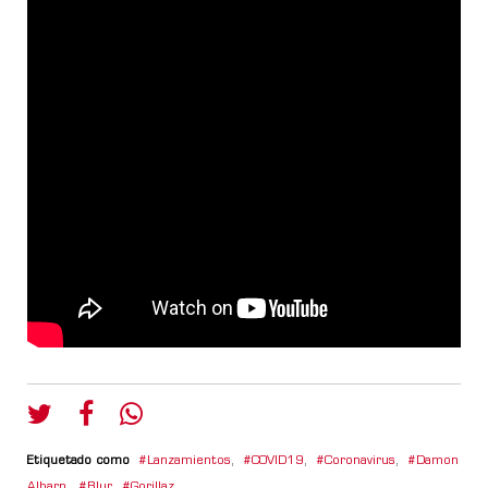
Etiquetado como
Lanzamientos
,
COVID19
,
Coronavirus
,
Damon
Albarn
,
Blur
,
Gorillaz
,