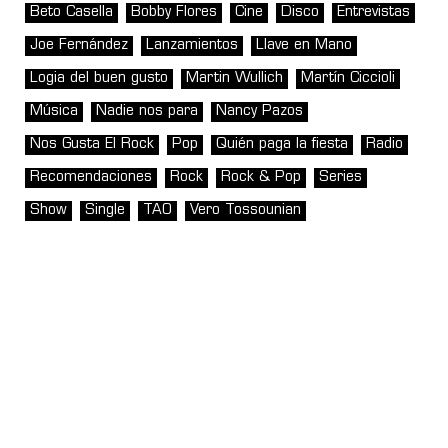
Beto Casella
Bobby Flores
Cine
Disco
Entrevistas
Joe Fernández
Lanzamientos
Llave en Mano
Logia del buen gusto
Martin Wullich
Martín Ciccioli
Música
Nadie nos para
Nancy Pazos
Nos Gusta El Rock
Pop
Quién paga la fiesta
Radio
Recomendaciones
Rock
Rock & Pop
Series
Show
Single
TAO
Vero Tossounian