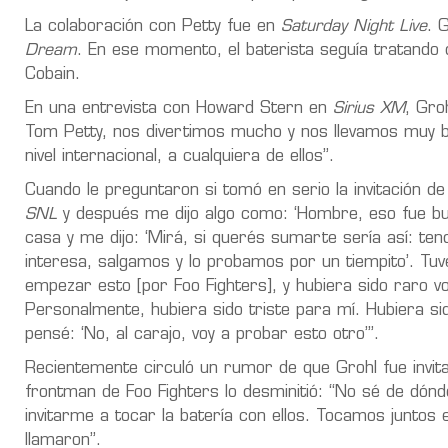
La colaboración con Petty fue en
Saturday Night Live
. 
Dream
. En ese momento, el baterista seguía tratando
Cobain.
En una entrevista con Howard Stern en
Sirius XM
, Gro
Tom Petty, nos divertimos mucho y nos llevamos muy bie
nivel internacional, a cualquiera de ellos”.
Cuando le preguntaron si tomó en serio la invitación 
SNL
y después me dijo algo como: ‘Hombre, eso fue bu
casa y me dijo: ‘Mirá, si querés sumarte sería así: ten
interesa, salgamos y lo probamos por un tiempito’. Tu
empezar esto [por Foo Fighters], y hubiera sido raro v
Personalmente, hubiera sido triste para mí. Hubiera si
pensé: ‘No, al carajo, voy a probar esto otro’”.
Recientemente circuló un rumor de que Grohl fue invit
frontman de Foo Fighters lo desminitió: “No sé de dón
invitarme a tocar la batería con ellos. Tocamos juntos 
llamaron”.