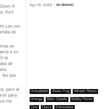
Ago 05, 2026
ON DEMAND
 Down A
a, Kurt
ht Live
con
erista de
camos en
llamó a mi
Si te
baba de
ana.
. Así que
a, pero el
Actualidad
Alexis Puig
Alfredo Rosso
aron para
Arenga
Beto Casella
Bobby Flores
unca me
Cine
Disco
Entrevistas