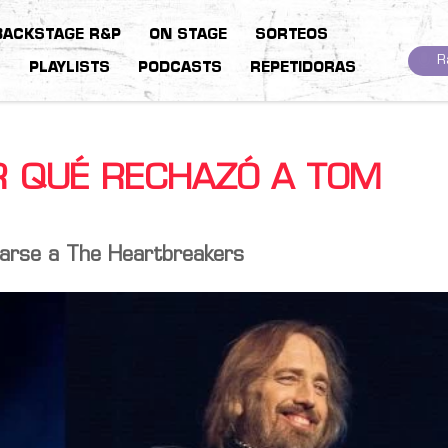
BACKSTAGE R&P
ON STAGE
SORTEOS
R
S
PLAYLISTS
PODCASTS
REPETIDORAS
R QUÉ RECHAZÓ A TOM
marse a The Heartbreakers