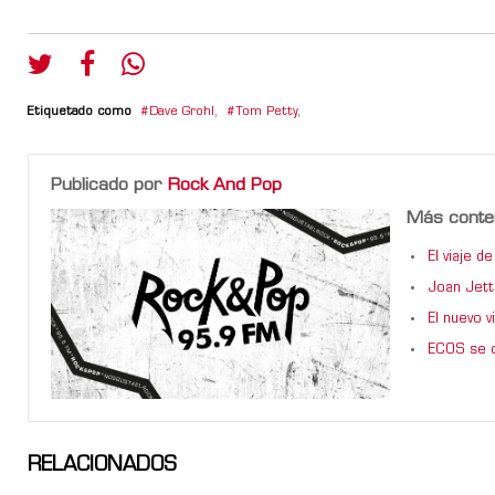
Etiquetado como
Dave Grohl
,
Tom Petty
,
Publicado por
Rock And Pop
Más conte
El viaje 
Joan Jett
El nuevo 
ECOS se d
RELACIONADOS