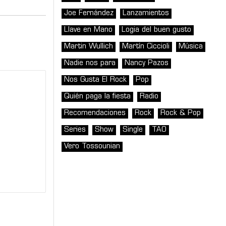
Joe Fernández
Lanzamientos
Llave en Mano
Logia del buen gusto
Martin Wullich
Martín Ciccioli
Música
Nadie nos para
Nancy Pazos
Nos Gusta El Rock
Pop
Quién paga la fiesta
Radio
Recomendaciones
Rock
Rock & Pop
Series
Show
Single
TAO
Vero Tossounian