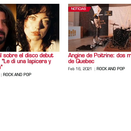
NOTICIAS
 sobre el disco debut
Angine de Poitrine: dos 
 "Le di una lapicera y
de Quebec
"
Feb 16, 2021
ROCK AND POP
ROCK AND POP