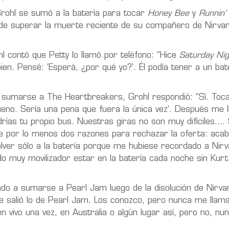
Grohl se sumó a la batería para tocar
Honey Bee
y
Runnin’
 de superar la muerte reciente de su compañero de Nirvan
hl contó que Petty lo llamó por teléfono: “Hice
Saturday Nig
n. Pensé: ‘Esperá, ¿por qué yo?’. Él podía tener a un bat
de sumarse a The Heartbreakers, Grohl respondió: “Sí. To
eno. Sería una pena que fuera la única vez’. Después me 
drías tu propio bus. Nuestras giras no son muy difíciles…. 
ve por lo menos dos razones para rechazar la oferta: aca
olver sólo a la batería porque me hubiese recordado a Nirv
do muy movilizador estar en la batería cada noche sin Kurt
ado a sumarse a Pearl Jam luego de la disolución de Nirvan
de salió lo de Pearl Jam. Los conozco, pero nunca me llam
en vivo una vez, en Australia o algún lugar así, pero no, n