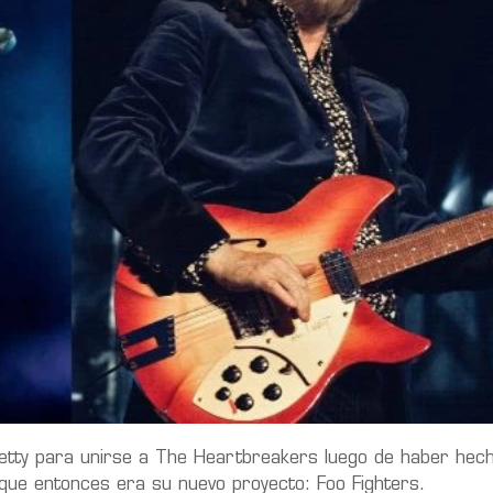
Petty para unirse a The Heartbreakers luego de haber hec
que entonces era su nuevo proyecto: Foo Fighters.