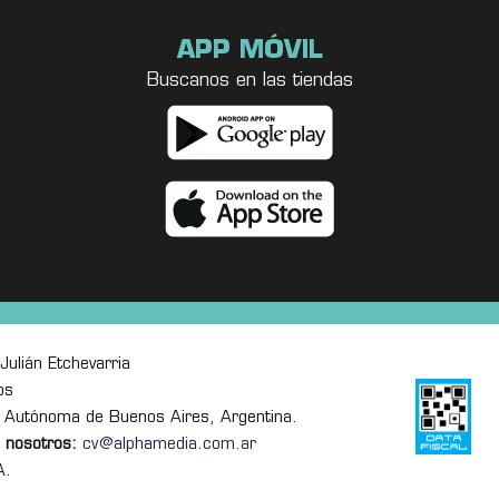
APP MÓVIL
Buscanos en las tiendas
Julián Etchevarria
os
 Autónoma de Buenos Aires, Argentina.
 nosotros:
cv@alphamedia.com.ar
A.