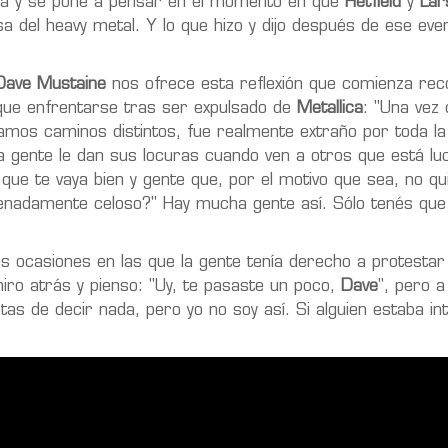
 y se pone a pensar en el momento en que
Hetfield
y
Lar
a del heavy metal. Y lo que hizo y dijo después de ese eve
Dave Mustaine
nos ofrece esta reflexión que comienza rec
 que enfrentarse tras ser expulsado de
Metallica
: "Una vez
amos caminos distintos, fue realmente extraño por toda la
la gente le dan sus locuras cuando ven a otros que está l
que te vaya bien y gente que, por el motivo que sea, no qu
denadamente celoso?" Hay mucha gente así. Sólo tenés qu
s ocasiones en las que la gente tenía derecho a protestar
iro atrás y pienso: "Uy, te pasaste un poco,
Dave
", pero a
tas de decir nada, pero yo no soy así. Si alguien estaba in