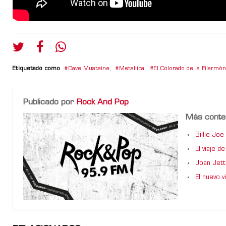
Etiquetado como
Dave Mustaine
,
Metallica
,
El Colorado de la Filarmón
Publicado por
Rock And Pop
Más conte
Billie Jo
El viaje 
Joan Jett
El nuevo 