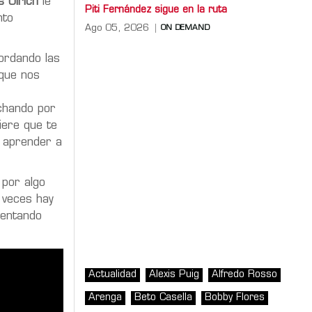
s Ulrich
le
Piti Fernández sigue en la ruta
nto
Ago 05, 2026
ON DEMAND
ordando las
 que nos
uchando por
iere que te
e aprender a
 por algo
 veces hay
tentando
Actualidad
Alexis Puig
Alfredo Rosso
Arenga
Beto Casella
Bobby Flores