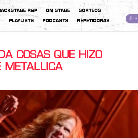
BACKSTAGE R&P
ON STAGE
SORTEOS
R
S
PLAYLISTS
PODCASTS
REPETIDORAS
DA COSAS QUE HIZO
 METALLICA