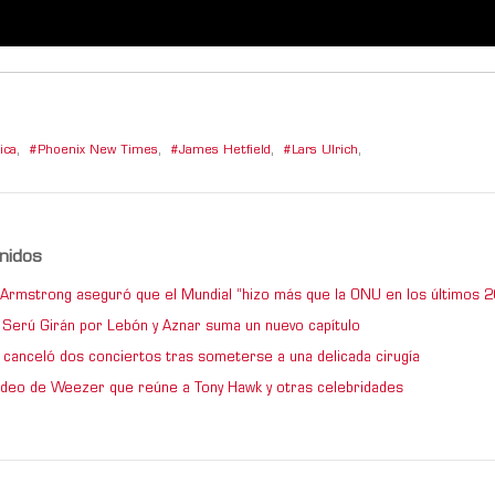
ica
,
Phoenix New Times
,
James Hetfield
,
Lars Ulrich
,
nidos
e Armstrong aseguró que el Mundial “hizo más que la ONU en los últimos 2
de Serú Girán por Lebón y Aznar suma un nuevo capítulo
 canceló dos conciertos tras someterse a una delicada cirugía
video de Weezer que reúne a Tony Hawk y otras celebridades