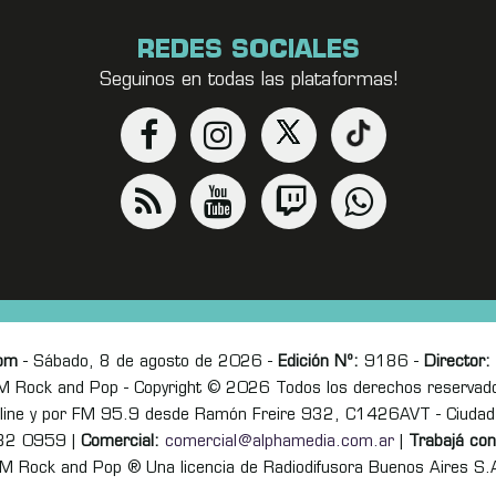
REDES SOCIALES
Seguinos en todas las plataformas!
om
- Sábado, 8 de agosto de 2026 -
Edición Nº:
9186 -
Director:
M Rock and Pop - Copyright © 2026 Todos los derechos reservad
online y por FM 95.9 desde Ramón Freire 932, C1426AVT - Ciudad
82 0959 |
Comercial:
comercial@alphamedia.com.ar
|
Trabajá con
M Rock and Pop ® Una licencia de Radiodifusora Buenos Aires S.