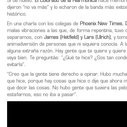
Sí de nuevo.
El Colorado de la Filarmónica
hace memoria
dijeron “no va más” y lo echaron de la banda más exitos
histórico.
En una charla con los colegas de
Phoenix New Times
,
malas vibraciones a las que, de forma repentina, tuvo
separamos, con
James (Hetfield) y Lars (Ulrich)
, y tom
animadversión de personas que ni siquiera conocía. A 
alguna extraña razón. Hay gente que te quiere y quiere 
vaya bien. Te preguntás: "¿Qué te hice? ¿Sos tan con
evitarla”.
"Creo que la gente tiene derecho a opinar. Hubo mucha
que hice, porque hay cosas que hice o dije que ahora m
que decir las cosas. No hubo gente que tuviera las pelo
estafarnos, eso no iba a pasar".