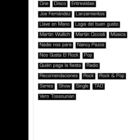
Cine
Disco
Entrevistas
Joe Fernández
Lanzamientos
Llave en Mano
Logia del buen gusto
Martin Wullich
Martín Ciccioli
Música
Nadie nos para
Nancy Pazos
Nos Gusta El Rock
Pop
Quién paga la fiesta
Radio
Recomendaciones
Rock
Rock & Pop
Series
Show
Single
TAO
Vero Tossounian