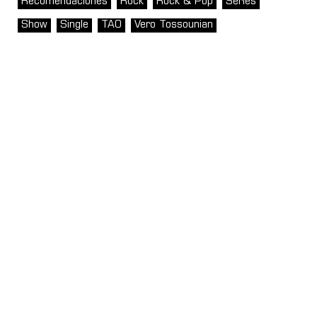
Recomendaciones
Rock
Rock & Pop
Series
Show
Single
TAO
Vero Tossounian