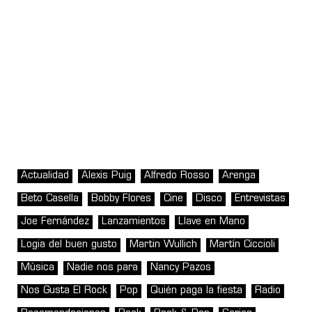
Actualidad
Alexis Puig
Alfredo Rosso
Arenga
Beto Casella
Bobby Flores
Cine
Disco
Entrevistas
Joe Fernández
Lanzamientos
Llave en Mano
Logia del buen gusto
Martin Wullich
Martín Ciccioli
Música
Nadie nos para
Nancy Pazos
Nos Gusta El Rock
Pop
Quién paga la fiesta
Radio