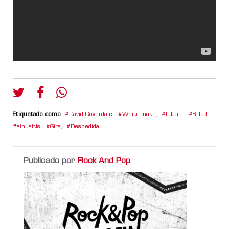
Etiquetado como
David Coverdale
,
Whitesnake
,
futuro
,
Salud
,
sinusitis
,
Gira
,
Despedida
,
Publicado por
Rock And Pop