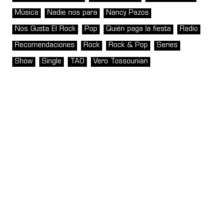
Música
Nadie nos para
Nancy Pazos
Nos Gusta El Rock
Pop
Quién paga la fiesta
Radio
Recomendaciones
Rock
Rock & Pop
Series
Show
Single
TAO
Vero Tossounian