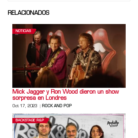
RELACIONADOS
NOTICIAS
Mick Jagger y Ron Wood dieron un show
sorpresa en Londres
Oct 17, 2023
ROCK AND POP
BACKSTAGE R&P