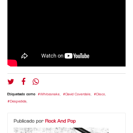
Etiquetado como
Whitesnake
,
David Coverdale
,
Disco
,
Despedida
,
Publicado por
Rock And Pop