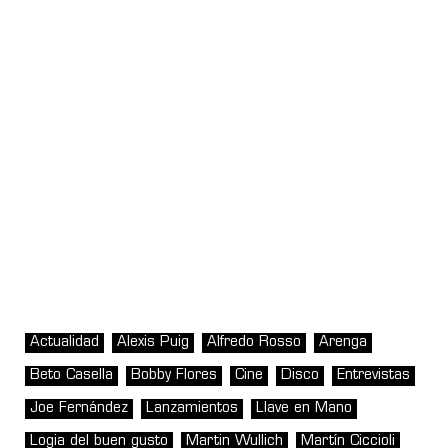
Actualidad
Alexis Puig
Alfredo Rosso
Arenga
Beto Casella
Bobby Flores
Cine
Disco
Entrevistas
Joe Fernández
Lanzamientos
Llave en Mano
Logia del buen gusto
Martin Wullich
Martín Ciccioli