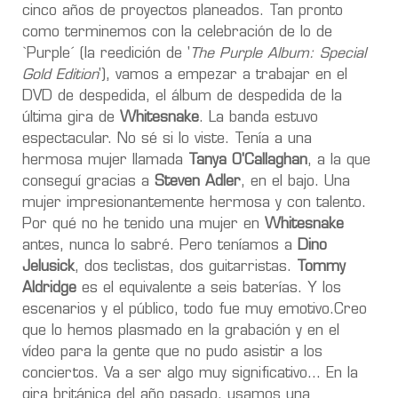
cinco años de proyectos planeados. Tan pronto
como terminemos con la celebración de lo de
`Purple´ (la reedición de '
The Purple Album: Special
Gold Edition
'), vamos a empezar a trabajar en el
DVD de despedida, el álbum de despedida de la
última gira de
Whitesnake
. La banda estuvo
espectacular. No sé si lo viste. Tenía a una
hermosa mujer llamada
Tanya O'Callaghan
, a la que
conseguí gracias a
Steven Adler
, en el bajo. Una
mujer impresionantemente hermosa y con talento.
Por qué no he tenido una mujer en
Whitesnake
antes, nunca lo sabré. Pero teníamos a
Dino
Jelusick
, dos teclistas, dos guitarristas.
Tommy
Aldridge
es el equivalente a seis baterías. Y los
escenarios y el público, todo fue muy emotivo.Creo
que lo hemos plasmado en la grabación y en el
vídeo para la gente que no pudo asistir a los
conciertos. Va a ser algo muy significativo… En la
gira británica del año pasado, usamos una