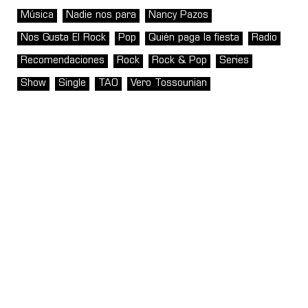
Música
Nadie nos para
Nancy Pazos
Nos Gusta El Rock
Pop
Quién paga la fiesta
Radio
Recomendaciones
Rock
Rock & Pop
Series
Show
Single
TAO
Vero Tossounian