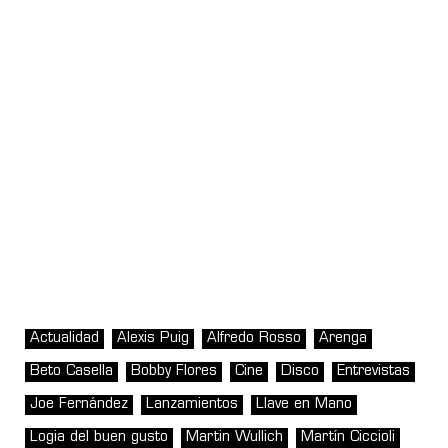
Actualidad
Alexis Puig
Alfredo Rosso
Arenga
Beto Casella
Bobby Flores
Cine
Disco
Entrevistas
Joe Fernández
Lanzamientos
Llave en Mano
Logia del buen gusto
Martin Wullich
Martín Ciccioli