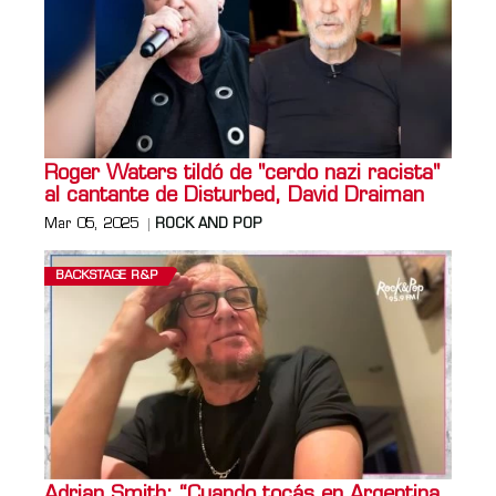
Roger Waters tildó de "cerdo nazi racista"
al cantante de Disturbed, David Draiman
Mar 05, 2025
ROCK AND POP
BACKSTAGE R&P
Adrian Smith: “Cuando tocás en Argentina