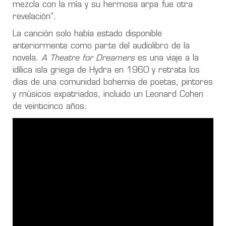
mezcla con la mía y su hermosa arpa fue otra
revelación".
La canción solo había estado disponible
anteriormente como parte del audiolibro de la
novela.
A Theatre for Dreamers
es una viaje a la
idílica isla griega de Hydra en 1960 y retrata los
días de una comunidad bohemia de poetas, pintores
y músicos expatriados, incluido un Leonard Cohen
de veinticinco años.