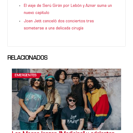
El viaje de Serú Girán por Lebón y Aznar suma un
nuevo capítulo
Joan Jett canceló dos conciertos tras
someterse a una delicada cirugía
RELACIONADOS
EMERGENTES