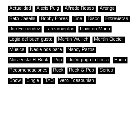
Actualidad
Alexis Puig
Alfredo Rosso
Arenga
Beto Casella
Bobby Flores
Cine
Disco
Entrevistas
Joe Fernández
Lanzamientos
Llave en Mano
Logia del buen gusto
Martin Wullich
Martín Ciccioli
Música
Nadie nos para
Nancy Pazos
Nos Gusta El Rock
Pop
Quién paga la fiesta
Radio
Recomendaciones
Rock
Rock & Pop
Series
Show
Single
TAO
Vero Tossounian