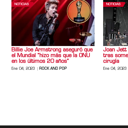
NOTICIAS
NOTICIAS
Billie Joe Armstrong aseguró que
Joan Jett
el Mundial “hizo más que la ONU
tras some
en los últimos 20 años”
cirugía
Ene 04, 2023
ROCK AND POP
Ene 04, 2023