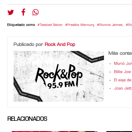
Etiquetado como
Twisted Sister
,
Freddie Mercury
,
Ronnie James
,
Ro
Publicado por
Rock And Pop
Más conte
Murió Jor
Billie Jo
El viaje 
Joan Jett
RELACIONADOS