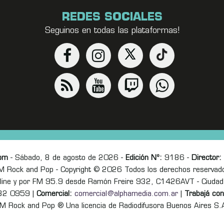
REDES SOCIALES
Seguinos en todas las plataformas!
om
- Sábado, 8 de agosto de 2026 -
Edición Nº:
9186 -
Director:
M Rock and Pop - Copyright © 2026 Todos los derechos reservad
online y por FM 95.9 desde Ramón Freire 932, C1426AVT - Ciudad
82 0959 |
Comercial:
comercial@alphamedia.com.ar
|
Trabajá con
M Rock and Pop ® Una licencia de Radiodifusora Buenos Aires S.