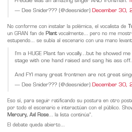
Freddie was an amazing singer AND frontman.
— Dee Snider??? (@deesnider)
December 30, 
No conforme con instalar la polémica, el vocalista de
T
un GRAN fan de
Plant
vocalmente... pero no me mostró 
estupendo... se subía al escenario con una mano levan
I'm a HUGE Plant fan vocally...but he showed me
stage with one hand raised and sang his ass off.
And FYI many great frontmen are not great sin
— Dee Snider??? (@deesnider)
December 30, 
Eso sí, para seguir ratificando su postura en otro po
por todo el escenario e interactúan con el público. S
Mercury,
Axl Rose
... la lista continúa”.
El debate queda abierto...