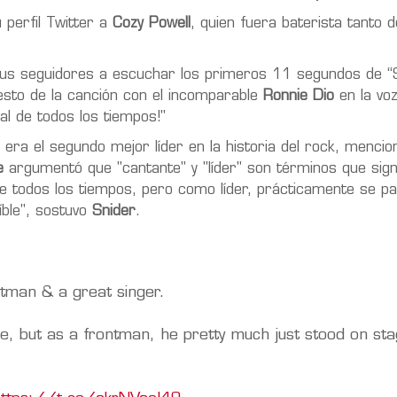
 perfil Twitter a
Cozy Powell
, quien fuera baterista tanto 
 sus seguidores a escuchar los primeros 11 segundos de “
esto de la canción con el incomparable
Ronnie Dio
en la vo
l de todos los tiempos!"
e era el segundo mejor líder en la historia del rock, menci
e
argumentó que "cantante" y "líder" son términos que sign
 todos los tiempos, pero como líder, prácticamente se pa
íble", sostuvo
Snider
.
tman & a great singer.
me, but as a frontman, he pretty much just stood on st