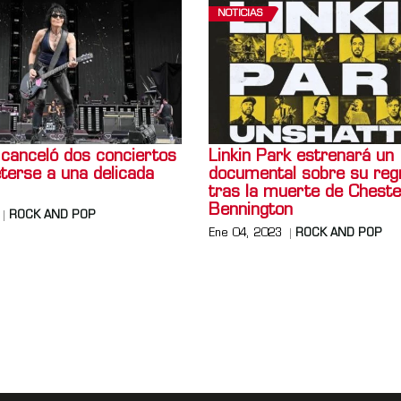
NOTICIAS
 canceló dos conciertos
Linkin Park estrenará un
terse a una delicada
documental sobre su reg
tras la muerte de Cheste
Bennington
ROCK AND POP
Ene 04, 2023
ROCK AND POP