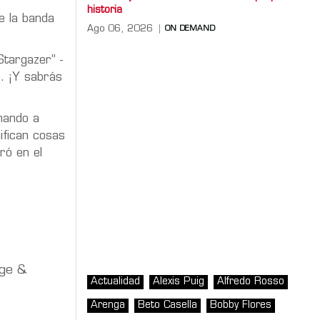
historia
de la banda
Ago 06, 2026
ON DEMAND
Stargazer” -
z. ¡Y sabrás
onando a
ifican cosas
ró en el
age &
Actualidad
Alexis Puig
Alfredo Rosso
Arenga
Beto Casella
Bobby Flores