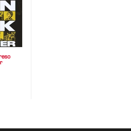
reso
r