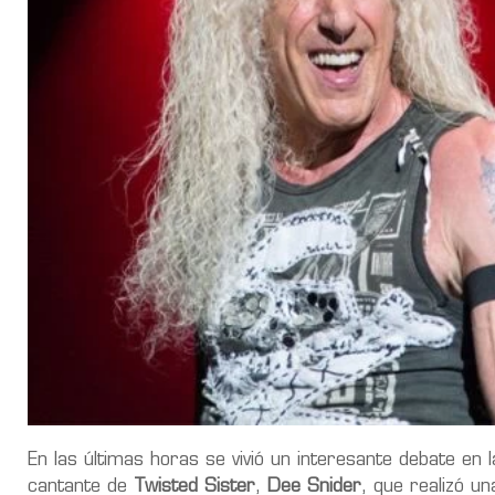
En las últimas horas se vivió un interesante debate en l
cantante de
Twisted Sister
,
Dee Snider
, que realizó u