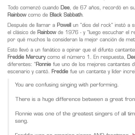
Todo comenzó cuando
Dee
, de 67 años, recordó en su
Rainbow
como de
Black Sabbath
.
Después de llamar a
Powell
un "dios del rock" instó a
el clásico de
Rainbow
de 1976 - y "luego escuchar el r
por qué muchos la consideran la mejor canción de meta
Esto llevó a un fanático a opinar que el difunto cantant
Freddie Mercury
como el número 1. En respuesta,
De
diferentes: "
Ronnie
fue uno de los mejores cantantes de
escenario y cantó.
Freddie
fue un cantante y líder incre
You are confusing singing with performing.
There is a huge difference between a great fron
Ronnie was one of the greatest singers of all ti
sang.