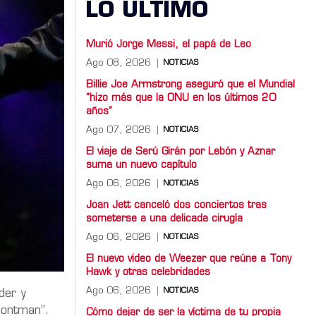
LO ULTIMO
Murió Jorge Messi, el papá de Leo
Ago 08, 2026
NOTICIAS
Billie Joe Armstrong aseguró que el Mundial
“hizo más que la ONU en los últimos 20
años”
Ago 07, 2026
NOTICIAS
El viaje de Serú Girán por Lebón y Aznar
suma un nuevo capítulo
Ago 06, 2026
NOTICIAS
Joan Jett canceló dos conciertos tras
someterse a una delicada cirugía
Ago 06, 2026
NOTICIAS
El nuevo video de Weezer que reúne a Tony
Hawk y otras celebridades
Ago 06, 2026
NOTICIAS
der y
rontman”.
Cómo dejar de ser la víctima de tu propia