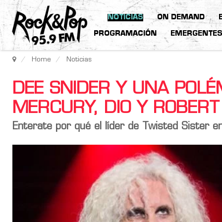
NOTICIAS
ON DEMAND
PROGRAMACIÓN
EMERGENTE
Home
Noticias
DEE SNIDER Y UNA POL
MERCURY, DIO Y ROBERT
Enterate por qué el líder de
Twisted Sister
en