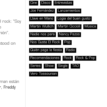
Cine
Disco
Entrevistas
Joe Fernández
Lanzamientos
Llave en Mano
Logia del buen gusto
l rock: “Soy
Martin Wullich
Martín Ciccioli
Música
o
ión”.
Nadie nos para
Nancy Pazos
Nos Gusta El Rock
Pop
stood on
Quién paga la fiesta
Radio
Recomendaciones
Rock
Rock & Pop
Series
Show
Single
TAO
Vero Tossounian
ntman están
r
,
Freddy