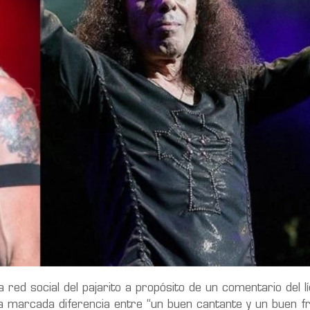
a red social del pajarito a propósito de un comentario del lí
na marcada diferencia entre “un buen cantante y un buen f