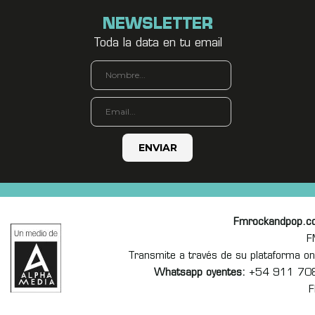
NEWSLETTER
Toda la data en tu email
Fmrockandpop.c
F
Transmite a través de su plataforma 
Whatsapp oyentes:
+54 911 70
F