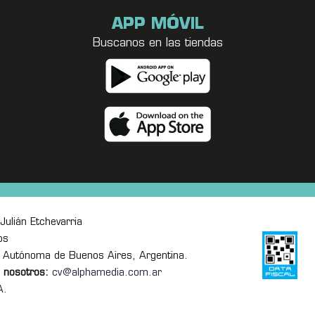
APP MÓVIL
Buscanos en las tiendas
Julián Etchevarria
os
 Autónoma de Buenos Aires, Argentina.
 nosotros:
cv@alphamedia.com.ar
A.