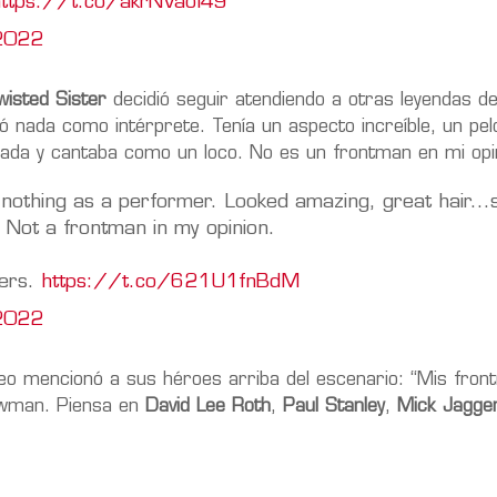
https://t.co/akrNVaoI49
2022
wisted Sister
decidió seguir atendiendo a otras leyendas de
nada como intérprete. Tenía un aspecto increíble, un pel
tada y cantaba como un loco. No es un frontman en mi opin
 nothing as a performer. Looked amazing, great hair...
 Not a frontman in my opinion.
gers.
https://t.co/621U1fnBdM
2022
steo mencionó a sus héroes arriba del escenario: “Mis fro
howman. Piensa en
David Lee Roth
,
Paul Stanley
,
Mick Jagge