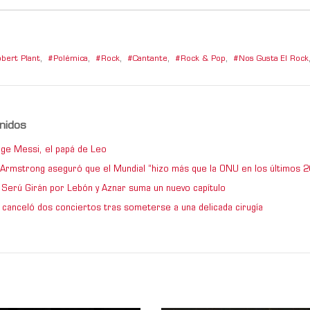
bert Plant
,
Polémica
,
Rock
,
Cantante
,
Rock & Pop
,
Nos Gusta El Rock
nidos
ge Messi, el papá de Leo
e Armstrong aseguró que el Mundial “hizo más que la ONU en los últimos 2
de Serú Girán por Lebón y Aznar suma un nuevo capítulo
 canceló dos conciertos tras someterse a una delicada cirugía