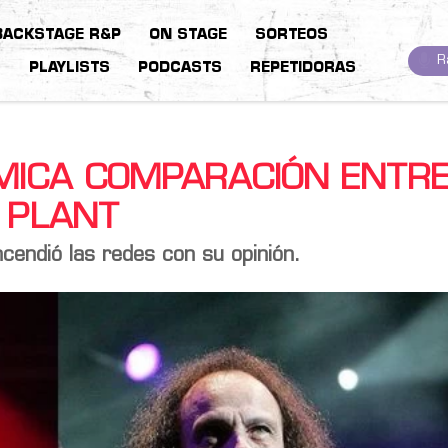
BACKSTAGE R&P
ON STAGE
SORTEOS
R
S
PLAYLISTS
PODCASTS
REPETIDORAS
ÉMICA COMPARACIÓN ENTR
 PLANT
cendió las redes con su opinión.