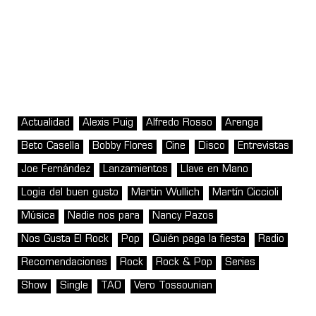
Actualidad
Alexis Puig
Alfredo Rosso
Arenga
Beto Casella
Bobby Flores
Cine
Disco
Entrevistas
Joe Fernández
Lanzamientos
Llave en Mano
Logia del buen gusto
Martin Wullich
Martín Ciccioli
Música
Nadie nos para
Nancy Pazos
Nos Gusta El Rock
Pop
Quién paga la fiesta
Radio
Recomendaciones
Rock
Rock & Pop
Series
Show
Single
TAO
Vero Tossounian