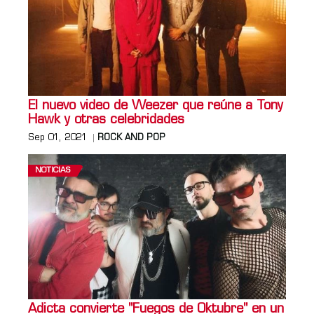
El nuevo video de Weezer que reúne a Tony
Hawk y otras celebridades
Sep 01, 2021
ROCK AND POP
NOTICIAS
Adicta convierte "Fuegos de Oktubre" en un