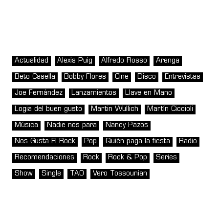
Actualidad
Alexis Puig
Alfredo Rosso
Arenga
Beto Casella
Bobby Flores
Cine
Disco
Entrevistas
Joe Fernández
Lanzamientos
Llave en Mano
Logia del buen gusto
Martin Wullich
Martín Ciccioli
Música
Nadie nos para
Nancy Pazos
Nos Gusta El Rock
Pop
Quién paga la fiesta
Radio
Recomendaciones
Rock
Rock & Pop
Series
Show
Single
TAO
Vero Tossounian