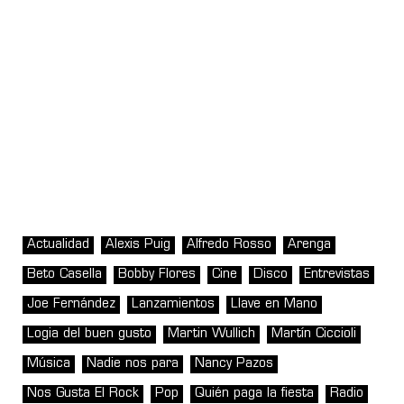
Actualidad
Alexis Puig
Alfredo Rosso
Arenga
Beto Casella
Bobby Flores
Cine
Disco
Entrevistas
Joe Fernández
Lanzamientos
Llave en Mano
Logia del buen gusto
Martin Wullich
Martín Ciccioli
Música
Nadie nos para
Nancy Pazos
Nos Gusta El Rock
Pop
Quién paga la fiesta
Radio