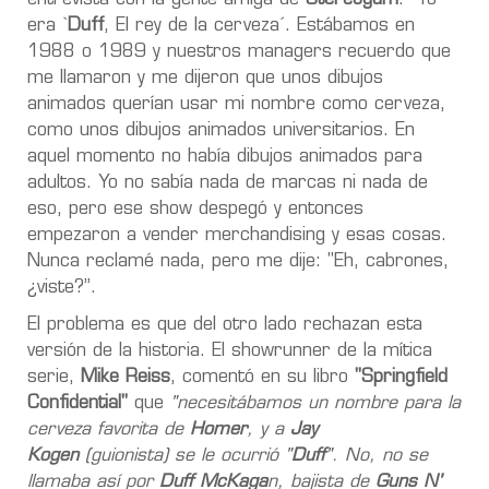
era `
Duff
, El rey de la cerveza´. Estábamos en
1988 o 1989 y nuestros managers recuerdo que
me llamaron y me dijeron que unos dibujos
animados querían usar mi nombre como cerveza,
como unos dibujos animados universitarios. En
aquel momento no había dibujos animados para
adultos. Yo no sabía nada de marcas ni nada de
eso, pero ese show despegó y entonces
empezaron a vender merchandising y esas cosas.
Nunca reclamé nada, pero me dije: "Eh, cabrones,
¿viste?”.
El problema es que del otro lado rechazan esta
versión de la historia. El showrunner de la mítica
serie,
Mike Reiss
, comentó en su libro
"Springfield
Confidential"
que
"necesitábamos un nombre para la
cerveza favorita de
Homer
, y a
Jay
Kogen
(guionista) se le ocurrió "
Duff
". No, no se
llamaba así por
Duff McKaga
n, bajista de
Guns N'