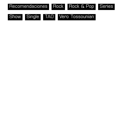
Recomendaciones
Rock
Rock & Pop
Series
Show
Single
TAO
Vero Tossounian