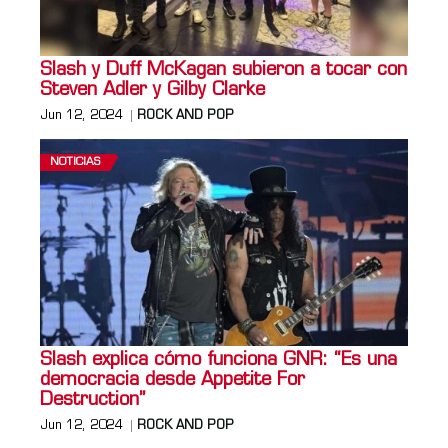
Slash y Duff McKagan subieron a tocar con
Steven Adler y Gilby Clarke
Jun 12, 2024
ROCK AND POP
NOTICIAS
Slash explica cómo funciona GNR: “Es una
democracia desde Appetite For
Destruction”
Jun 12, 2024
ROCK AND POP