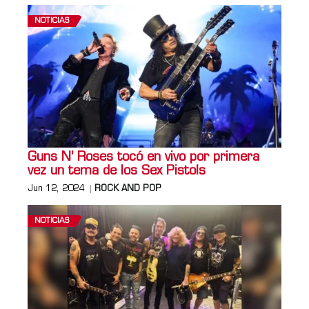
NOTICIAS
Guns N' Roses tocó en vivo por primera
vez un tema de los Sex Pistols
Jun 12, 2024
ROCK AND POP
NOTICIAS