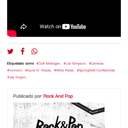
Etiquetado como
Duff McKagan
,
Los Simpson
,
Cerveza
,
homero
,
Guns N` Roses
,
Mike Reiss
,
Springfield Confidential
,
Jay Kogen
,
Publicado por
Rock And Pop