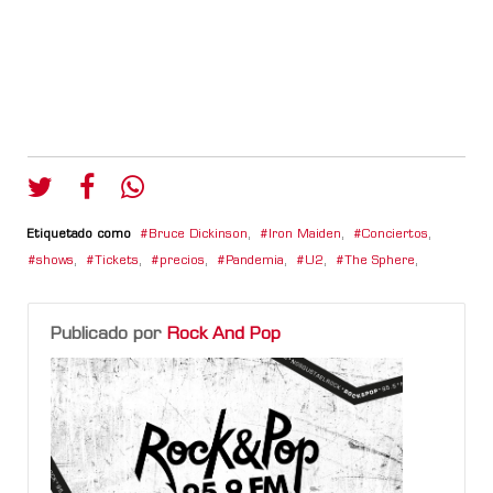
Etiquetado como
Bruce Dickinson
,
Iron Maiden
,
Conciertos
,
shows
,
Tickets
,
precios
,
Pandemia
,
U2
,
The Sphere
,
Publicado por
Rock And Pop