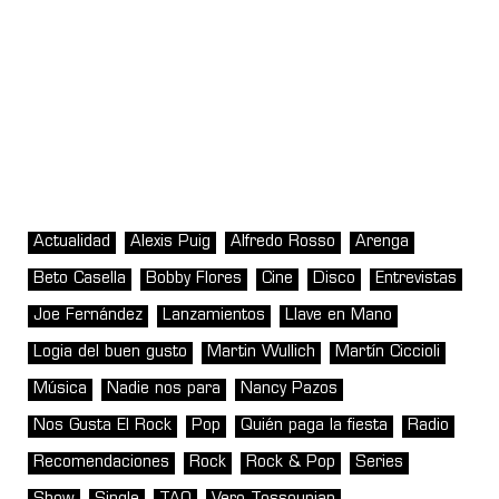
Actualidad
Alexis Puig
Alfredo Rosso
Arenga
Beto Casella
Bobby Flores
Cine
Disco
Entrevistas
Joe Fernández
Lanzamientos
Llave en Mano
Logia del buen gusto
Martin Wullich
Martín Ciccioli
Música
Nadie nos para
Nancy Pazos
Nos Gusta El Rock
Pop
Quién paga la fiesta
Radio
Recomendaciones
Rock
Rock & Pop
Series