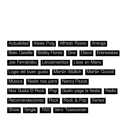
Actualidad
Alexis Puig
Alfredo Rosso
Arenga
Beto Casella
Bobby Flores
Cine
Disco
Entrevistas
Joe Fernández
Lanzamientos
Llave en Mano
Logia del buen gusto
Martin Wullich
Martín Ciccioli
Música
Nadie nos para
Nancy Pazos
Nos Gusta El Rock
Pop
Quién paga la fiesta
Radio
Recomendaciones
Rock
Rock & Pop
Series
Show
Single
TAO
Vero Tossounian