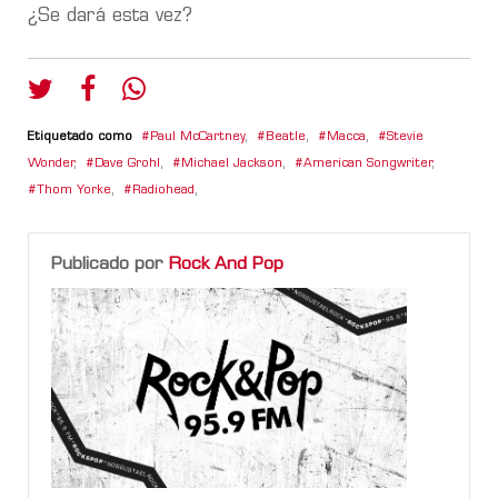
¿Se dará esta vez?
Etiquetado como
Paul McCartney
,
Beatle
,
Macca
,
Stevie
Wonder
,
Dave Grohl
,
Michael Jackson
,
American Songwriter
,
Thom Yorke
,
Radiohead
,
Publicado por
Rock And Pop