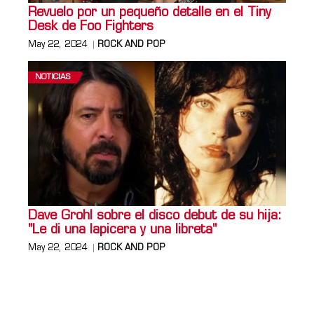
Revuelo por un pequeño detalle en el Tiny
Desk de Foo Fighters
May 22, 2024
ROCK AND POP
NOTICIAS
Dave Grohl sobre el disco debut de su hija:
"Le di una lapicera y una libreta"
May 22, 2024
ROCK AND POP