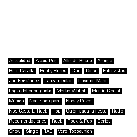
Actualidad
Alexis Puig
Alfredo Rosso
Arenga
Beto Casella
Bobby Flores
Cine
Disco
Entrevistas
Joe Fernández
Lanzamientos
Llave en Mano
Logia del buen gusto
Martin Wullich
Martín Ciccioli
Música
Nadie nos para
Nancy Pazos
Nos Gusta El Rock
Pop
Quién paga la fiesta
Radio
Recomendaciones
Rock
Rock & Pop
Series
Show
Single
TAO
Vero Tossounian