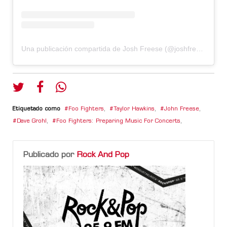
Una publicación compartida de Josh Freese (@joshfreese)
Etiquetado como
Foo Fighters
,
Taylor Hawkins
,
John Freese
,
Dave Grohl
,
Foo Fighters: Preparing Music For Concerts
,
Publicado por
Rock And Pop