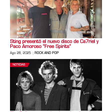
Sting presentó el nuevo disco de Ca7riel y
Paco Amoroso “Free Spirits”
Ago 28, 2025
ROCK AND POP
NOTICIAS