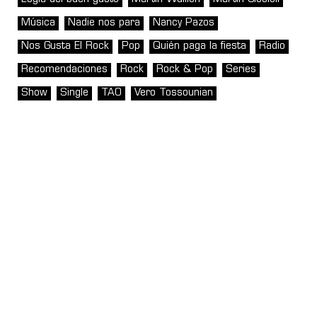
Música
Nadie nos para
Nancy Pazos
Nos Gusta El Rock
Pop
Quién paga la fiesta
Radio
Recomendaciones
Rock
Rock & Pop
Series
Show
Single
TAO
Vero Tossounian