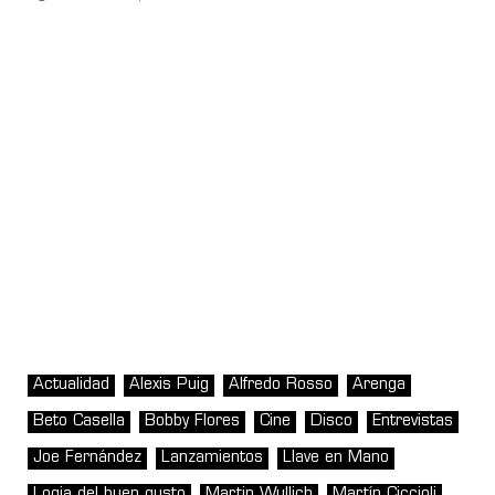
Actualidad
Alexis Puig
Alfredo Rosso
Arenga
Beto Casella
Bobby Flores
Cine
Disco
Entrevistas
Joe Fernández
Lanzamientos
Llave en Mano
Logia del buen gusto
Martin Wullich
Martín Ciccioli