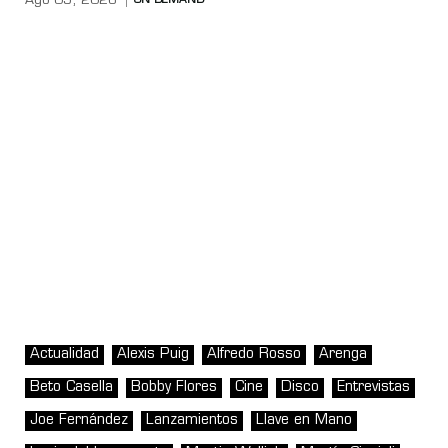
Ago 05, 2026
ON DEMAND
Actualidad
Alexis Puig
Alfredo Rosso
Arenga
Beto Casella
Bobby Flores
Cine
Disco
Entrevistas
Joe Fernández
Lanzamientos
Llave en Mano