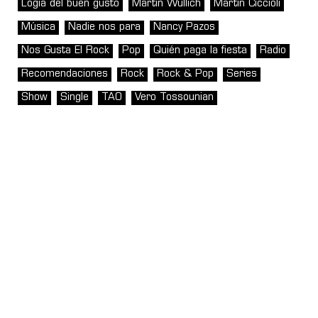
Logia del buen gusto
Martin Wullich
Martín Ciccioli
Música
Nadie nos para
Nancy Pazos
Nos Gusta El Rock
Pop
Quién paga la fiesta
Radio
Recomendaciones
Rock
Rock & Pop
Series
Show
Single
TAO
Vero Tossounian