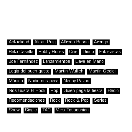
Actualidad
Alexis Puig
Alfredo Rosso
Arenga
Beto Casella
Bobby Flores
Cine
Disco
Entrevistas
Joe Fernández
Lanzamientos
Llave en Mano
Logia del buen gusto
Martin Wullich
Martín Ciccioli
Música
Nadie nos para
Nancy Pazos
Nos Gusta El Rock
Pop
Quién paga la fiesta
Radio
Recomendaciones
Rock
Rock & Pop
Series
Show
Single
TAO
Vero Tossounian