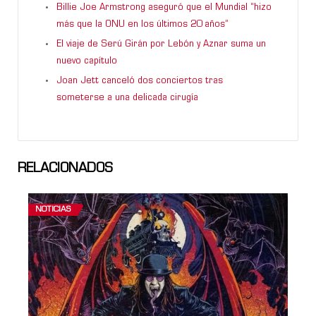
Billie Joe Armstrong aseguró que el Mundial “hizo
más que la ONU en los últimos 20 años”
El viaje de Serú Girán por Lebón y Aznar suma un
nuevo capítulo
Joan Jett canceló dos conciertos tras
someterse a una delicada cirugía
RELACIONADOS
NOTICIAS