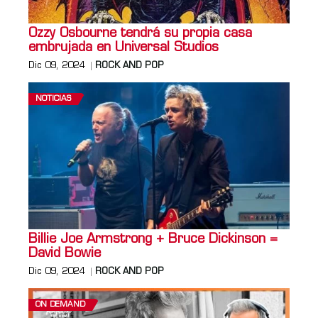
Ozzy Osbourne tendrá su propia casa
embrujada en Universal Studios
Dic 09, 2024
ROCK AND POP
NOTICIAS
Billie Joe Armstrong + Bruce Dickinson =
David Bowie
Dic 09, 2024
ROCK AND POP
ON DEMAND