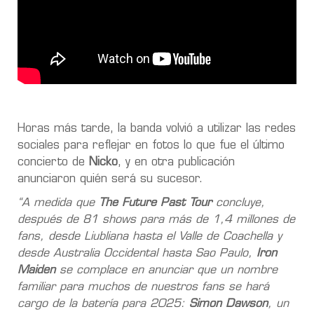
Horas más tarde, la banda volvió a utilizar las redes
sociales para reflejar en fotos lo que fue el último
concierto de
Nicko
, y en otra publicación
anunciaron quién será su sucesor.
“A medida que
The Future Past Tour
concluye,
después de 81 shows para más de 1,4 millones de
fans, desde Liubliana hasta el Valle de Coachella y
desde Australia Occidental hasta Sao Paulo,
Iron
Maiden
se complace en anunciar que un nombre
familiar para muchos de nuestros fans se hará
cargo de la batería para 2025:
Simon Dawson
, un