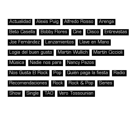
Actualidad
Alexis Puig
Alfredo Rosso
Arenga
Beto Casella
Bobby Flores
Cine
Disco
Entrevistas
Joe Fernández
Lanzamientos
Llave en Mano
Logia del buen gusto
Martin Wullich
Martín Ciccioli
Música
Nadie nos para
Nancy Pazos
Nos Gusta El Rock
Pop
Quién paga la fiesta
Radio
Recomendaciones
Rock
Rock & Pop
Series
Show
Single
TAO
Vero Tossounian