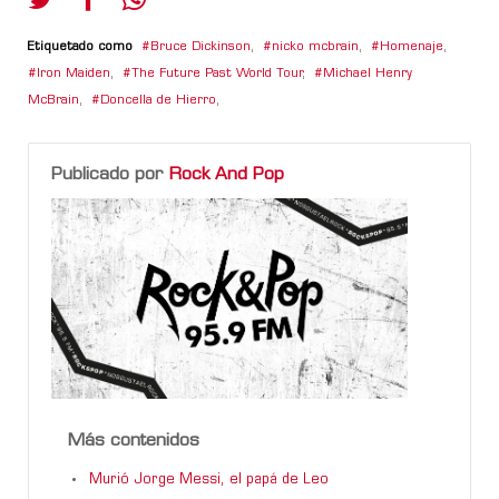
Etiquetado como
Bruce Dickinson
,
nicko mcbrain
,
Homenaje
,
Iron Maiden
,
The Future Past World Tour
,
Michael Henry
McBrain
,
Doncella de Hierro
,
Publicado por
Rock And Pop
Más contenidos
Murió Jorge Messi, el papá de Leo