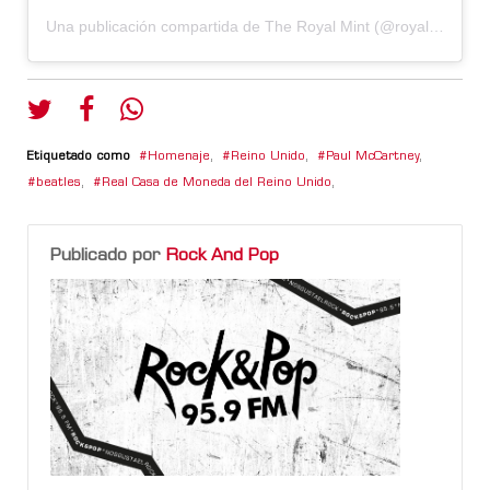
Una publicación compartida de The Royal Mint (@royalmintuk)
Etiquetado como
Homenaje
,
Reino Unido
,
Paul McCartney
,
beatles
,
Real Casa de Moneda del Reino Unido
,
Publicado por
Rock And Pop