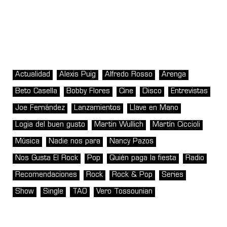
Actualidad
Alexis Puig
Alfredo Rosso
Arenga
Beto Casella
Bobby Flores
Cine
Disco
Entrevistas
Joe Fernández
Lanzamientos
Llave en Mano
Logia del buen gusto
Martin Wullich
Martín Ciccioli
Música
Nadie nos para
Nancy Pazos
Nos Gusta El Rock
Pop
Quién paga la fiesta
Radio
Recomendaciones
Rock
Rock & Pop
Series
Show
Single
TAO
Vero Tossounian