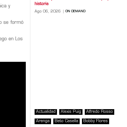
historia
ica y
Ago 06, 2026
ON DEMAND
po se formó
uego en Los
Actualidad
Alexis Puig
Alfredo Rosso
Arenga
Beto Casella
Bobby Flores