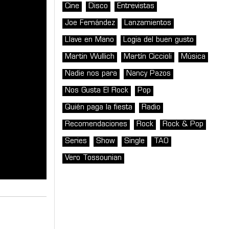
Cine
Disco
Entrevistas
Joe Fernández
Lanzamientos
Llave en Mano
Logia del buen gusto
Martin Wullich
Martín Ciccioli
Música
Nadie nos para
Nancy Pazos
Nos Gusta El Rock
Pop
Quién paga la fiesta
Radio
Recomendaciones
Rock
Rock & Pop
Series
Show
Single
TAO
Vero Tossounian