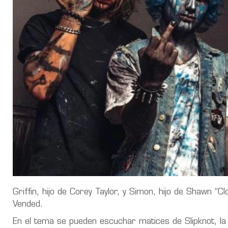
Griffin, hijo de Corey Taylor, y Simon, hijo de Shawn “C
Vended.
En el tema se pueden escuchar matices de Slipknot, l