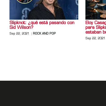
Slipknot: ¿qué está pasando con
Eloy Casag
Sid Wilson?
para Slipk
estaban b
Sep 22, 2021
ROCK AND POP
Sep 22, 2021