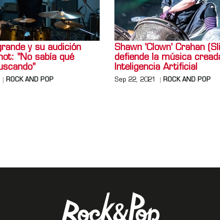
rande y su audición
Shawn 'Clown' Crahan (Sl
not: "No sabía qué
defiende la música cread
uscando"
Inteligencia Artificial
ROCK AND POP
Sep 22, 2021
ROCK AND POP