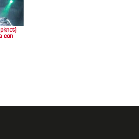
ipknot)
a con