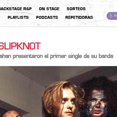
BACKSTAGE R&P
ON STAGE
SORTEOS
R
S
PLAYLISTS
PODCASTS
REPETIDORAS
 SLIPKNOT
rahan presentaron el primer single de su banda