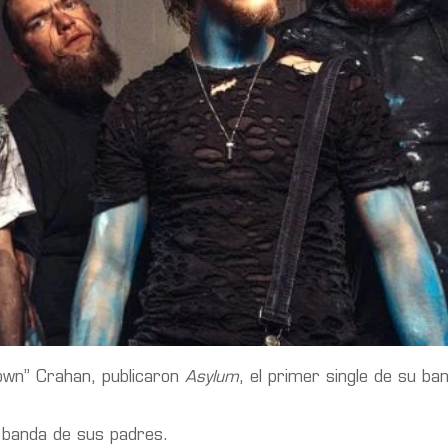
lown” Crahan, publicaron
Asylum
, el primer single de su ba
a banda de sus padres.