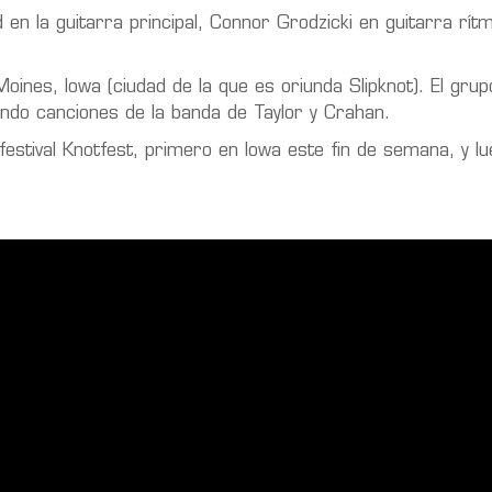
n la guitarra principal, Connor Grodzicki en guitarra rítm
ines, Iowa (ciudad de la que es oriunda Slipknot). El gru
ndo canciones de la banda de Taylor y Crahan.
 festival Knotfest, primero en Iowa este fin de semana, y l