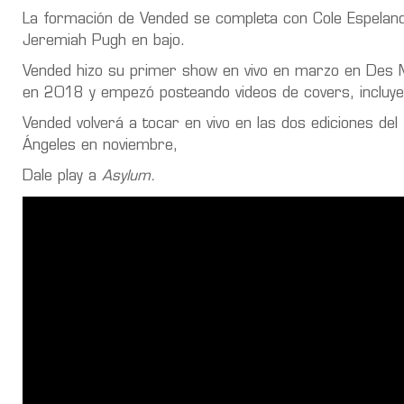
La formación de Vended se completa con Cole Espeland e
Jeremiah Pugh en bajo.
Vended hizo su primer show en vivo en marzo en Des Mo
en 2018 y empezó posteando videos de covers, incluye
Vended volverá a tocar en vivo en las dos ediciones del
Ángeles en noviembre,
Dale play a
Asylum.