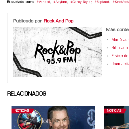
Etiquetado como
Vended
,
Asylum
,
Corey Taylor
,
Slipknot
,
Knotfes
Publicado por
Rock And Pop
Más conte
Murió Jor
Billie Jo
El viaje 
Joan Jett
RELACIONADOS
NOTICIAS
NOTICIAS